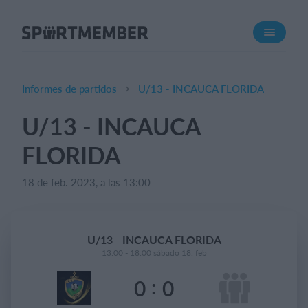
Acerca de SportMember
¿Quiénes somos?
Conócenos
Informes de partidos
U/13 - INCAUCA FLORIDA
Carrera profesional
U/13 - INCAUCA
Funciones
FLORIDA
Calendario
Gestión de pagos
18 de feb. 2023, a las 13:00
Sitio web
App móvil
U/13 - INCAUCA FLORIDA
Tienda Online
13:00 - 18:00 sábado 18. feb
:
0
0
¿Cuanto cuesta?
Español