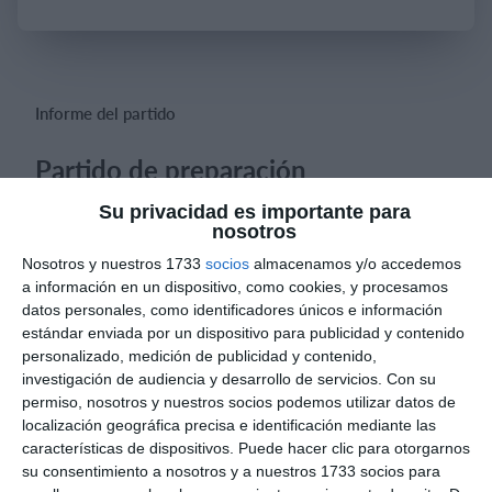
Iniciar sesión
Informe del partido
Partido de preparación
Durante el partido por momento manejamos el partido veo
Su privacidad es importante para
dificultad en realizar gol pero defensivamente algunos
nosotros
jugadores no me pasa la línea del balón esta semana que
Nosotros y nuestros 1733
socios
almacenamos y/o accedemos
viene se pienso trabajar esa dificultad defensiva
a información en un dispositivo, como cookies, y procesamos
datos personales, como identificadores únicos e información
estándar enviada por un dispositivo para publicidad y contenido
personalizado, medición de publicidad y contenido,
investigación de audiencia y desarrollo de servicios.
Con su
Informes de partidos
permiso, nosotros y nuestros socios podemos utilizar datos de
localización geográfica precisa e identificación mediante las
características de dispositivos. Puede hacer clic para otorgarnos
su consentimiento a nosotros y a nuestros 1733 socios para
8. agosto