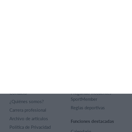
Lista de funciones
Español
SportMember
Ayuda
Contacto
Preguntas frecuentes
SportMember
¿Quiénes somos?
Reglas deportivas
Carrera profesional
Archivo de artículos
Funciones destacadas
Política de Privacidad
Calendario