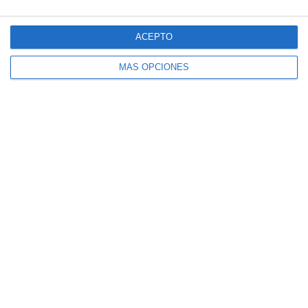
3
1
Sub 10 Avanzado
Orense
ACEPTO
Siguiente
MÁS OPCIONES
¿Listo para empezar?
Explora SportMember o crea una cuenta de
inmediato y comienza a administrar tu club.
También eres más que bienvenido a
contactarnos, nos encantaría ayudarte a
configurar tu club.