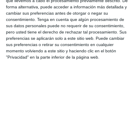
que llevemos a cabo el procesamiento previamente descrito. De
forma alternativa, puede acceder a información más detallada y
0
0
CD Velmax Varones
Vanelus
cambiar sus preferencias antes de otorgar o negar su
consentimiento.
Tenga en cuenta que algún procesamiento de
0
8
Sub 10 Avanzado
Futuros Vinotinto FC
sus datos personales puede no requerir de su consentimiento,
pero usted tiene el derecho de rechazar tal procesamiento. Sus
preferencias se aplicarán solo a este sitio web. Puede cambiar
2
1
Dorsal United
Sin Diésel
sus preferencias o retirar su consentimiento en cualquier
momento volviendo a este sitio y haciendo clic en el botón
"Privacidad" en la parte inferior de la página web.
6. agosto
3
0
Pedro Pe
Aguilas Boston College
4. agosto
1
0
Lora prueba
Gaudndaj