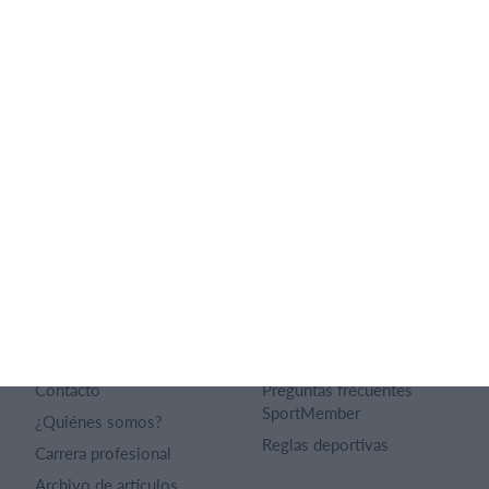
No hay 2 clubes iguales. Nuestras funciones cubren tus
necesidades.
Lista de funciones
Español
SportMember
Ayuda
Contacto
Preguntas frecuentes
SportMember
¿Quiénes somos?
Reglas deportivas
Carrera profesional
Archivo de artículos