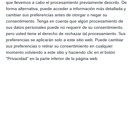
que llevemos a cabo el procesamiento previamente descrito. De
9. agosto
forma alternativa, puede acceder a información más detallada y
cambiar sus preferencias antes de otorgar o negar su
consentimiento.
Tenga en cuenta que algún procesamiento de
0
0
Manquehue
Viña Hockey Club
sus datos personales puede no requerir de su consentimiento,
pero usted tiene el derecho de rechazar tal procesamiento. Sus
preferencias se aplicarán solo a este sitio web. Puede cambiar
8. agosto
sus preferencias o retirar su consentimiento en cualquier
momento volviendo a este sitio y haciendo clic en el botón
0
0
"Privacidad" en la parte inferior de la página web.
CD Velmax Varones
Vanelus
0
8
Sub 10 Avanzado
Futuros Vinotinto FC
2
1
Dorsal United
Sin Diésel
6. agosto
3
0
Pedro Pe
Aguilas Boston College