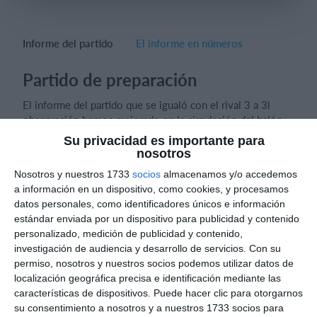
Informe del partido
El informe en números
Iniciar sesión
Partido de preparación
El informe del partido que se igualó con el rival 3 a 3l
observación hemos mejorado en la circulación del balón
pases lejanos y cerca cambios de puente de igual la
Su privacidad es importante para
utilización de las banda y tener profundidad
nosotros
Nosotros y nuestros 1733
socios
almacenamos y/o accedemos
Seguir mejorando los pases fuertes algunos jugadores
a información en un dispositivo, como cookies, y procesamos
siguen dando pases suaves se perfiles seguiré trabajando
datos personales, como identificadores únicos e información
para mejorar eso
estándar enviada por un dispositivo para publicidad y contenido
personalizado, medición de publicidad y contenido,
investigación de audiencia y desarrollo de servicios.
Con su
permiso, nosotros y nuestros socios podemos utilizar datos de
localización geográfica precisa e identificación mediante las
Informes de partidos
características de dispositivos. Puede hacer clic para otorgarnos
su consentimiento a nosotros y a nuestros 1733 socios para