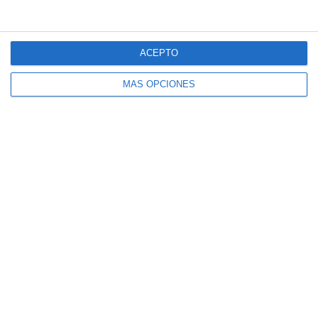
1
4
Pasión Futsal
Sub 10 Avanzado
ACEPTO
1
3
Categoria Primera
Amistad
MÁS OPCIONES
Siguiente
¿Listo para empezar?
Explora SportMember o crea una cuenta de
inmediato y comienza a administrar tu club.
También eres más que bienvenido a
contactarnos, nos encantaría ayudarte a