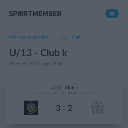
Acerca de SportMember
¿Quiénes somos?
Conócenos
Informes de partidos
U/13 - Club k
Carrera profesional
U/13 - Club k
Funciones
15 de feb. 2023, a las 22:00
Calendario
Gestión de pagos
Sitio web
U/13 - Club k
App móvil
22:00 miércoles 15. feb - 00:00 jueves 16. feb
Tienda Online
:
3
2
¿Cuanto cuesta?
Español