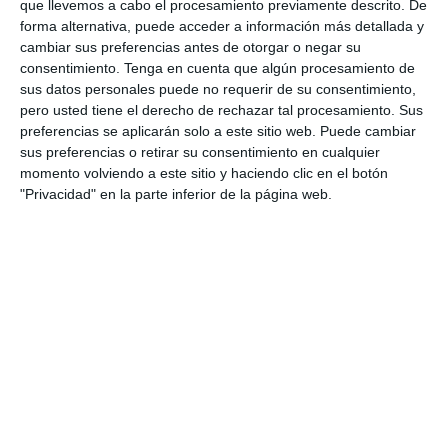
6. agosto
que llevemos a cabo el procesamiento previamente descrito. De
forma alternativa, puede acceder a información más detallada y
cambiar sus preferencias antes de otorgar o negar su
0
0
Pedro Pe
Aguilas Boston College
consentimiento.
Tenga en cuenta que algún procesamiento de
sus datos personales puede no requerir de su consentimiento,
pero usted tiene el derecho de rechazar tal procesamiento. Sus
4. agosto
preferencias se aplicarán solo a este sitio web. Puede cambiar
sus preferencias o retirar su consentimiento en cualquier
momento volviendo a este sitio y haciendo clic en el botón
1
0
Lora prueba
Gaudndaj
"Privacidad" en la parte inferior de la página web.
3. agosto
1
1
Lora prueba
HD HD d
0
0
CD Velmax Damas TC
Oponente
2
1
CD Velmax Damas TC
Navidad