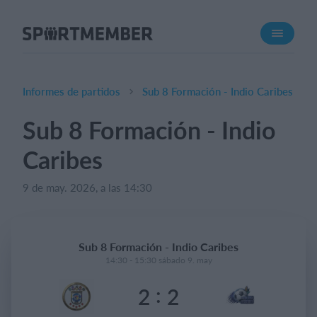
Acerca de SportMember
¿Quiénes somos?
Conócenos
Informes de partidos
Sub 8 Formación - Indio Caribes
Carrera profesional
Sub 8 Formación - Indio
Funciones
Caribes
Calendario
Gestión de pagos
9 de may. 2026, a las 14:30
Sitio web
App móvil
Sub 8 Formación - Indio Caribes
Tienda Online
14:30 - 15:30 sábado 9. may
:
2
2
¿Cuanto cuesta?
Español