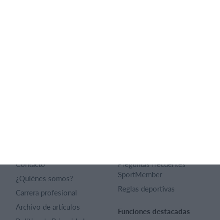
necesidades.
Lista de funciones
Español
SportMember
Ayuda
Contacto
Preguntas frecuentes
SportMember
¿Quiénes somos?
Reglas deportivas
Carrera profesional
Archivo de artículos
Funciones destacadas