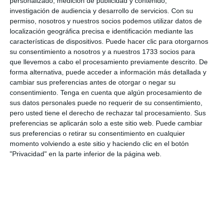
personalizado, medición de publicidad y contenido,
Salle categoría formación esta niña demostraron que tienen un
investigación de audiencia y desarrollo de servicios.
Con su
talento escondido y hay que trabajarlo poco a poco darle un
permiso, nosotros y nuestros socios podemos utilizar datos de
poco de confianza para que ella se suelten en juego y
localización geográfica precisa e identificación mediante las
demostraron que con esa confianza pueden ganarle a cualquier
características de dispositivos. Puede hacer clic para otorgarnos
equipo que esté en el torneo felicitaciones a la categoría por su
su consentimiento a nosotros y a nuestros 1733 socios para
primer juego ganado en su copa
que llevemos a cabo el procesamiento previamente descrito. De
forma alternativa, puede acceder a información más detallada y
Jugadora más destacadas: Noemí Jiménez esta atleta me
cambiar sus preferencias antes de otorgar o negar su
demostró la confianza que tenía por primera vez la vimos jugar
consentimiento.
Tenga en cuenta que algún procesamiento de
un torneo y demostró que si puede dar lo mejor de ella sacand
sus datos personales puede no requerir de su consentimiento,
defendiendo enviando coloques largos a pesar por a pesar que
pero usted tiene el derecho de rechazar tal procesamiento. Sus
es su primera vez en el torneo felicitaciones Noemí que sigan
preferencias se aplicarán solo a este sitio web. Puede cambiar
los éxitos
sus preferencias o retirar su consentimiento en cualquier
momento volviendo a este sitio y haciendo clic en el botón
"Privacidad" en la parte inferior de la página web.
Informes de partidos
8. agosto