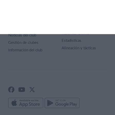
Calendario
Términos y condiciones
Gestión de pagos
Sitio web
Universo del club
App móvil
Páginas web de los clubes
Reservas Online
Noticias del club
Estadisticas
Gestión de clubes
Alineación y tácticas
Información del club