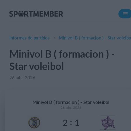
Acerca de SportMember
¿Quiénes somos?
Conócenos
Informes de partidos
Minivol B ( formacion ) - Star voleibo
Carrera profesional
Minivol B ( formacion ) -
Funciones
Star voleibol
Calendario
Gestión de pagos
26. abr. 2026
Sitio web
App móvil
Minivol B ( formacion ) - Star voleibol
Tienda Online
26. abr. 2026
:
2
1
¿Cuanto cuesta?
Español