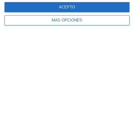
1. agosto
ACEPTO
3
1
Sub 10 Avanzado
Orense
MÁS OPCIONES
Siguiente
¿Listo para empezar?
Explora SportMember o crea una cuenta de
inmediato y comienza a administrar tu club.
También eres más que bienvenido a
contactarnos, nos encantaría ayudarte a
configurar tu club.