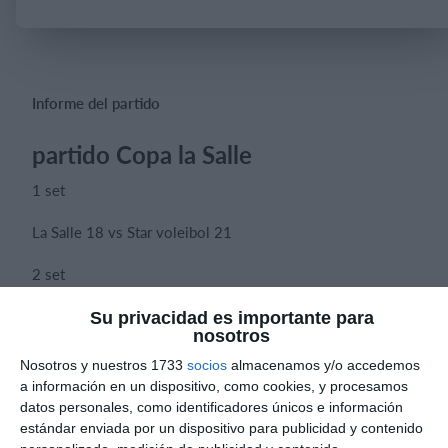
Iniciar sesión
Informe del partido
partido Copa la Salle
1 set
La Salle 18 vs Star voleibol 21
2 set
La Salle 21 vs Star voleibol 16
Su privacidad es importante para
nosotros
3 set
Nosotros y nuestros 1733
socios
almacenamos y/o accedemos
a información en un dispositivo, como cookies, y procesamos
La Salle 15 vs Star voleibol
datos personales, como identificadores únicos e información
estándar enviada por un dispositivo para publicidad y contenido
Este grupito comenzó con un buen pie en el torneo copa La