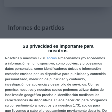
Iniciar sesión
Informes de partidos
31. julio
Su privacidad es importante para
nosotros
4
0
Sub 12 Avanzado
Alianza Miranda FC
Nosotros y nuestros 1731
socios
almacenamos y/o accedemos
a información en un dispositivo, como cookies, y procesamos
3
2
datos personales, como identificadores únicos e información
Pedro Pe
Gasparinas
estándar enviada por un dispositivo para publicidad y contenido
personalizado, medición de publicidad y contenido,
investigación de audiencia y desarrollo de servicios.
Con su
30. julio
permiso, nosotros y nuestros socios podemos utilizar datos de
localización geográfica precisa e identificación mediante las
2
5
Sub 16
Avileños
características de dispositivos. Puede hacer clic para otorgarnos
su consentimiento a nosotros y a nuestros 1731 socios para
que llevemos a cabo el procesamiento previamente descrito. De