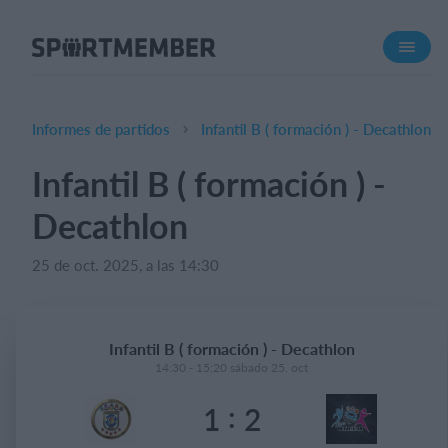
Acerca de SportMember
¿Quiénes somos?
Conócenos
Informes de partidos
Infantil B ( formación ) - Decathlon
Carrera profesional
Infantil B ( formación ) -
Funciones
Decathlon
Calendario
Gestión de pagos
25 de oct. 2025, a las 14:30
Sitio web
App móvil
Infantil B ( formación ) - Decathlon
Tienda Online
14:30 - 15:20 sábado 25. oct
:
1
2
¿Cuanto cuesta?
Español