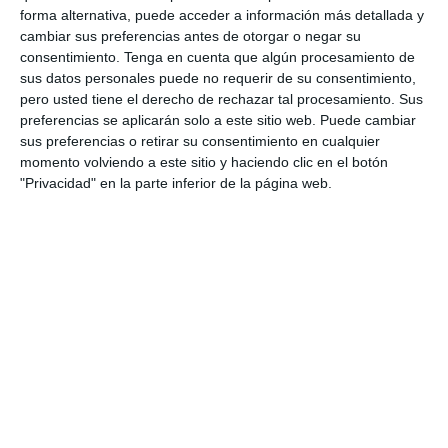
0
1
Fuerza Vinotinto
Sub 10 Avanzado
forma alternativa, puede acceder a información más detallada y
cambiar sus preferencias antes de otorgar o negar su
4
3
Pedro Pe
Pumahuinas
consentimiento.
Tenga en cuenta que algún procesamiento de
sus datos personales puede no requerir de su consentimiento,
pero usted tiene el derecho de rechazar tal procesamiento. Sus
preferencias se aplicarán solo a este sitio web. Puede cambiar
26. julio
sus preferencias o retirar su consentimiento en cualquier
momento volviendo a este sitio y haciendo clic en el botón
6
2
Categoria Primera
Argentinos del Sur
"Privacidad" en la parte inferior de la página web.
14
13
Rande F.C
Mundialito Teis
4
1
Categoria C20
Los Cuervos FDM
25. julio
1
9
Club Deportivo Santa Rosa
Unión Familiar