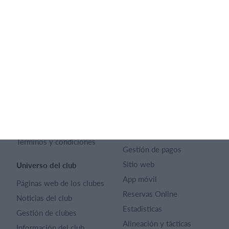
Español
SportMember
Ayuda
Contacto
Preguntas frecuentes
SportMember
¿Quiénes somos?
Reglas deportivas
Carrera profesional
Archivo de artículos
Funciones destacadas
Política de Privacidad
Calendario
Términos y condiciones
Gestión de pagos
Sitio web
Universo del club
App móvil
Páginas web de los clubes
Reservas Online
Noticias del club
Estadisticas
Gestión de clubes
Alineación y tácticas
Información del club