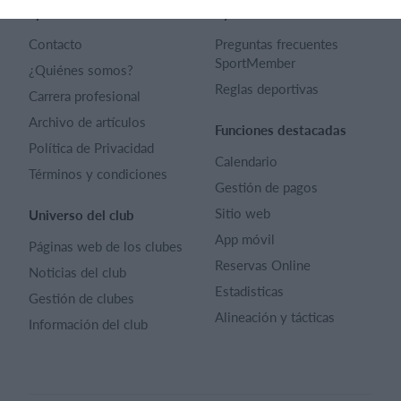
SportMember
Ayuda
Contacto
Preguntas frecuentes
SportMember
¿Quiénes somos?
Reglas deportivas
Carrera profesional
Archivo de artículos
Funciones destacadas
Política de Privacidad
Calendario
Términos y condiciones
Gestión de pagos
Sitio web
Universo del club
App móvil
Páginas web de los clubes
Reservas Online
Noticias del club
Estadisticas
Gestión de clubes
Alineación y tácticas
Información del club