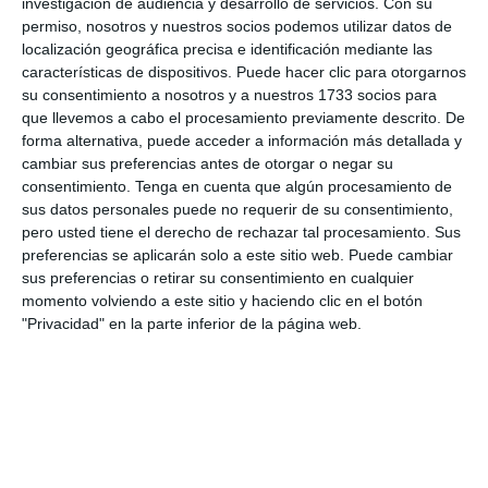
investigación de audiencia y desarrollo de servicios.
Con su
permiso, nosotros y nuestros socios podemos utilizar datos de
localización geográfica precisa e identificación mediante las
características de dispositivos. Puede hacer clic para otorgarnos
El 1-1 llego tras un zapatazo raso de Ángel al segundo palo
su consentimiento a nosotros y a nuestros 1733 socios para
tras un pase de un compañero. Y así concluyó el primer
que llevemos a cabo el procesamiento previamente descrito. De
tiempo.
forma alternativa, puede acceder a información más detallada y
cambiar sus preferencias antes de otorgar o negar su
consentimiento.
Tenga en cuenta que algún procesamiento de
sus datos personales puede no requerir de su consentimiento,
Arrancó la segunda parte con un domino claro del los
pero usted tiene el derecho de rechazar tal procesamiento. Sus
Sallenses y llegadas claras al arco rival, con acciones
preferencias se aplicarán solo a este sitio web. Puede cambiar
asociadas, aperturas por las bandas desde abajo con buen
sus preferencias o retirar su consentimiento en cualquier
construcción de juego, pero que no concluyeron en gol.
momento volviendo a este sitio y haciendo clic en el botón
"Privacidad" en la parte inferior de la página web.
El tanto de desempate vino nuevamente de los pies del
jugador Angel del cuadro de la Salle a los cinco minutos de
juego. Los chicos orquestaron un buen juego ofensivo,
apoyados por las buenas actuaciones de su guardameta para
sellar el resultado 1-2 definitivo.