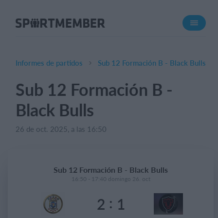
Acerca de SportMember
¿Quiénes somos?
Conócenos
Informes de partidos
Sub 12 Formación B - Black Bulls
Carrera profesional
Sub 12 Formación B -
Funciones
Black Bulls
Calendario
Gestión de pagos
26 de oct. 2025, a las 16:50
Sitio web
App móvil
Sub 12 Formación B - Black Bulls
Tienda Online
16:50 - 17:40 domingo 26. oct
:
2
1
¿Cuanto cuesta?
Español