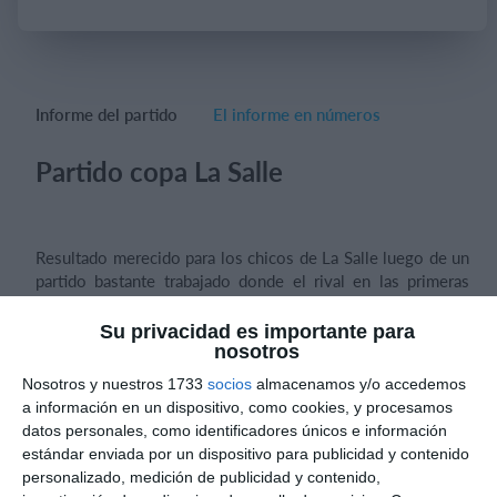
Iniciar sesión
Informe del partido
El informe en números
Partido copa La Salle
Resultado merecido para los chicos de La Salle luego de un
partido bastante trabajado donde el rival en las primeras
acciones de juego complicó al cuadro Sellen.
Su privacidad es importante para
nosotros
Nosotros y nuestros 1733
socios
almacenamos y/o accedemos
El primer tanto del partido vino por parte de Black Bulls a
a información en un dispositivo, como cookies, y procesamos
los seis minutos de juego. Los niños de la Salle sudaron la
datos personales, como identificadores únicos e información
camiseta para conseguir el empate parcial, tras un claro
estándar enviada por un dispositivo para publicidad y contenido
dominio del encuentro y tenencia del balón, con
personalizado, medición de publicidad y contenido,
oportunidades claras para estar arriba en el marcador.