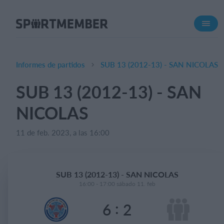
Acerca de SportMember
¿Quiénes somos?
Conócenos
Informes de partidos
SUB 13 (2012-13) - SAN NICOLAS
Carrera profesional
SUB 13 (2012-13) - SAN
Funciones
NICOLAS
Calendario
Gestión de pagos
11 de feb. 2023, a las 16:00
Sitio web
App móvil
SUB 13 (2012-13) - SAN NICOLAS
Tienda Online
16:00 - 17:00 sábado 11. feb
:
6
2
¿Cuanto cuesta?
Español