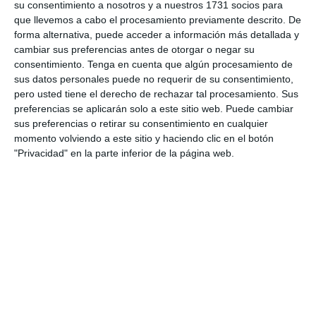
su consentimiento a nosotros y a nuestros 1731 socios para
0
0
Pedro Pe
Aguilas Boston College
que llevemos a cabo el procesamiento previamente descrito. De
forma alternativa, puede acceder a información más detallada y
cambiar sus preferencias antes de otorgar o negar su
consentimiento.
Tenga en cuenta que algún procesamiento de
4. agosto
sus datos personales puede no requerir de su consentimiento,
pero usted tiene el derecho de rechazar tal procesamiento. Sus
1
0
Lora prueba
Gaudndaj
preferencias se aplicarán solo a este sitio web. Puede cambiar
sus preferencias o retirar su consentimiento en cualquier
momento volviendo a este sitio y haciendo clic en el botón
"Privacidad" en la parte inferior de la página web.
3. agosto
1
1
Lora prueba
HD HD d
0
0
CD Velmax Damas TC
Oponente
2
1
CD Velmax Damas TC
Navidad
0
0
Primera División
Oponente