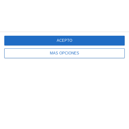
4
2
Sub 15 (Distrito)
Alianza Miranda FC
Siguiente
ACEPTO
MÁS OPCIONES
¿Listo para empezar?
Explora SportMember o crea una cuenta de
inmediato y comienza a administrar tu club.
También eres más que bienvenido a
contactarnos, nos encantaría ayudarte a
configurar tu club.