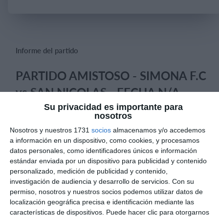
Iniciar sesión
Informe del partido
PARTIDO AMISTOSO - SIMONA F.C
vs SAN NICOLAS - FECHA N/A
Su privacidad es importante para
Categoría 2013-2014 - Excelente dinámica de partido.
nosotros
Marcador a favor.
Nosotros y nuestros 1731
socios
almacenamos y/o accedemos
a información en un dispositivo, como cookies, y procesamos
datos personales, como identificadores únicos e información
estándar enviada por un dispositivo para publicidad y contenido
Informes de partidos
personalizado, medición de publicidad y contenido,
investigación de audiencia y desarrollo de servicios.
Con su
permiso, nosotros y nuestros socios podemos utilizar datos de
localización geográfica precisa e identificación mediante las
6. agosto
características de dispositivos. Puede hacer clic para otorgarnos