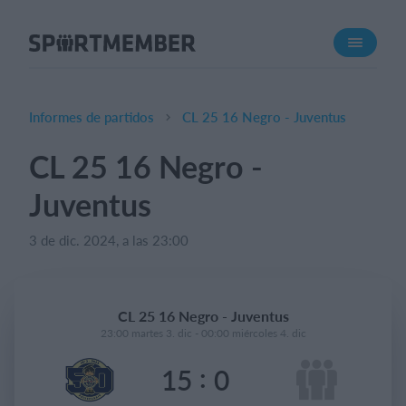
Acerca de SportMember
¿Quiénes somos?
Conócenos
Informes de partidos
CL 25 16 Negro - Juventus
Carrera profesional
CL 25 16 Negro -
Funciones
Juventus
Calendario
Gestión de pagos
3 de dic. 2024, a las 23:00
Sitio web
App móvil
CL 25 16 Negro - Juventus
Tienda Online
23:00 martes 3. dic - 00:00 miércoles 4. dic
:
15
0
¿Cuanto cuesta?
Español