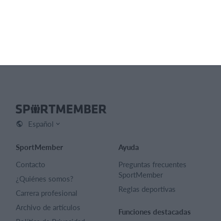
necesidades.
Lista de funciones
Español
SportMember
Ayuda
Contacto
Preguntas frecuentes
SportMember
¿Quiénes somos?
Reglas deportivas
Carrera profesional
Archivo de artículos
Funciones destacadas