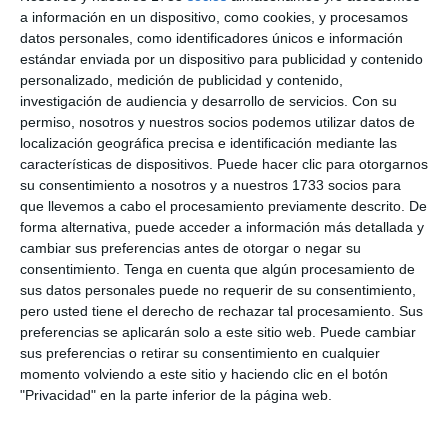
Johan Rodriguez
0'
a información en un dispositivo, como cookies, y procesamos
Alquicira 4-0
datos personales, como identificadores únicos e información
Gol
estándar enviada por un dispositivo para publicidad y contenido
personalizado, medición de publicidad y contenido,
Johan Rodriguez
0'
investigación de audiencia y desarrollo de servicios.
Con su
Alquicira 5-0
permiso, nosotros y nuestros socios podemos utilizar datos de
Gol
localización geográfica precisa e identificación mediante las
características de dispositivos. Puede hacer clic para otorgarnos
Johan Rodriguez
0'
su consentimiento a nosotros y a nuestros 1733 socios para
Alquicira 6-0
que llevemos a cabo el procesamiento previamente descrito. De
Gol
forma alternativa, puede acceder a información más detallada y
cambiar sus preferencias antes de otorgar o negar su
consentimiento.
Tenga en cuenta que algún procesamiento de
Adrian Steime Perez
0'
sus datos personales puede no requerir de su consentimiento,
7-0
pero usted tiene el derecho de rechazar tal procesamiento. Sus
Gol
preferencias se aplicarán solo a este sitio web. Puede cambiar
sus preferencias o retirar su consentimiento en cualquier
Adrian Steime Perez
0'
momento volviendo a este sitio y haciendo clic en el botón
8-0
"Privacidad" en la parte inferior de la página web.
Gol