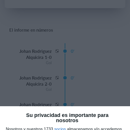
Iniciar sesión
El informe en números
Johan Rodriguez
0'
Alquicira 1-0
Gol
Johan Rodriguez
0'
Alquicira 2-0
Gol
Johan Rodriguez
0'
Alquicira 3-0
Su privacidad es importante para
Gol
nosotros
Nosotros y nuestros 1733
socios
almacenamos y/o accedemos