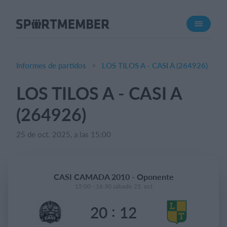
Acerca de SportMember
¿Quiénes somos?
Conócenos
Informes de partidos
LOS TILOS A - CASI A (264926)
Carrera profesional
LOS TILOS A - CASI A
Funciones
(264926)
Calendario
Gestión de pagos
25 de oct. 2025, a las 15:00
Sitio web
App móvil
CASI CAMADA 2010 - Oponente
Tienda Online
15:00 - 16:30 sábado 25. oct
:
20
12
¿Cuanto cuesta?
Español