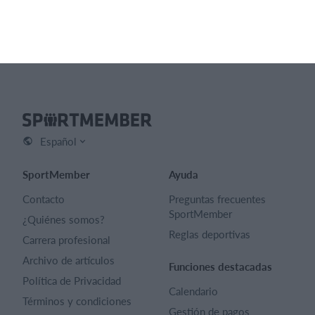
Lista de funciones
Español
SportMember
Ayuda
Contacto
Preguntas frecuentes
SportMember
¿Quiénes somos?
Reglas deportivas
Carrera profesional
Archivo de artículos
Funciones destacadas
Política de Privacidad
Calendario
Términos y condiciones
Gestión de pagos