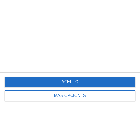
1
1
Lora prueba
HD HD d
0
0
CD Velmax Damas TC
Oponente
2
1
CD Velmax Damas TC
Navidad
0
0
Primera División
Oponente
2
0
CD Velmax Damas TC
Ravens
ACEPTO
0
2
CD Velmax Damas TC
Navidad
MÁS OPCIONES
2. agosto
0
2
CD Velmax Damas TC
Lobas de Montemar