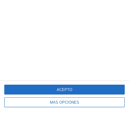
Pasión Futsal
Sub 15 (Distrito)
1
8
Club Deportivo Santa Rosa
La Fábrica de Chocolate
3
2
Pasión Futsal
Sub 12 Avanzado
1
4
Pasión Futsal
Sub 10 Avanzado
1
3
Categoria Primera
Amistad
1. agosto
ACEPTO
3
1
Sub 10 Avanzado
Orense
MÁS OPCIONES
Siguiente