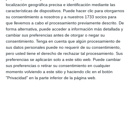
localización geográfica precisa e identificación mediante las
características de dispositivos. Puede hacer clic para otorgarnos
20'
Samuel Ramos
su consentimiento a nosotros y a nuestros 1733 socios para
Gol
que llevemos a cabo el procesamiento previamente descrito. De
Santiago Lara
forma alternativa, puede acceder a información más detallada y
cambiar sus preferencias antes de otorgar o negar su
consentimiento.
Tenga en cuenta que algún procesamiento de
sus datos personales puede no requerir de su consentimiento,
pero usted tiene el derecho de rechazar tal procesamiento. Sus
Informes de partidos
preferencias se aplicarán solo a este sitio web. Puede cambiar
sus preferencias o retirar su consentimiento en cualquier
momento volviendo a este sitio y haciendo clic en el botón
"Privacidad" en la parte inferior de la página web.
8. agosto
0
0
CD Velmax Varones
Vanelus
0
8
Sub 10 Avanzado
Futuros Vinotinto FC
2
1
Dorsal United
Sin Diésel