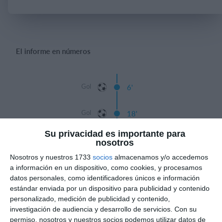
Iniciar sesión
El informe en números
Gol
6'
Gol
18'
Su privacidad es importante para
Tiempo
nosotros
Nosotros y nuestros 1733
socios
almacenamos y/o accedemos
14'
Jose Blanco
a información en un dispositivo, como cookies, y procesamos
Gol
datos personales, como identificadores únicos e información
estándar enviada por un dispositivo para publicidad y contenido
Gol
15'
personalizado, medición de publicidad y contenido,
investigación de audiencia y desarrollo de servicios.
Con su
permiso, nosotros y nuestros socios podemos utilizar datos de
Gol
19'