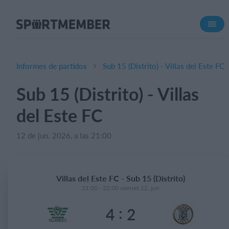
Acerca de SportMember
¿Quiénes somos?
Conócenos
Informes de partidos
Sub 15 (Distrito) - Villas del Este FC
Carrera profesional
Sub 15 (Distrito) - Villas
Funciones
del Este FC
Calendario
Gestión de pagos
12 de jun. 2026, a las 21:00
Sitio web
App móvil
Villas del Este FC - Sub 15 (Distrito)
Tienda Online
21:00 - 22:00 viernes 12. jun
:
4
2
¿Cuanto cuesta?
Español