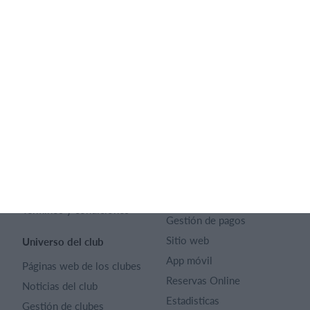
Español
SportMember
Ayuda
Contacto
Preguntas frecuentes
SportMember
¿Quiénes somos?
Reglas deportivas
Carrera profesional
Archivo de artículos
Funciones destacadas
Política de Privacidad
Calendario
Términos y condiciones
Gestión de pagos
Sitio web
Universo del club
App móvil
Páginas web de los clubes
Reservas Online
Noticias del club
Estadisticas
Gestión de clubes