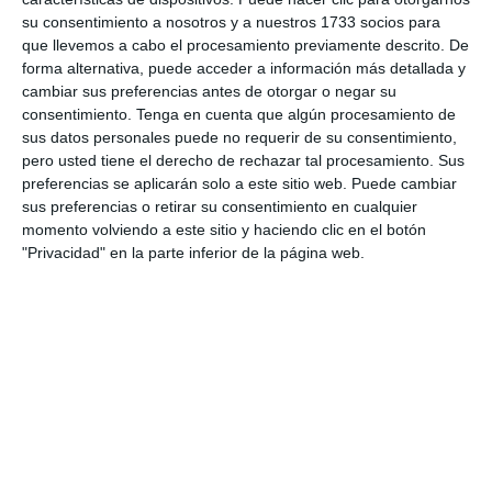
8. agosto
su consentimiento a nosotros y a nuestros 1733 socios para
que llevemos a cabo el procesamiento previamente descrito. De
forma alternativa, puede acceder a información más detallada y
0
0
CD Velmax Varones
Vanelus
cambiar sus preferencias antes de otorgar o negar su
consentimiento.
Tenga en cuenta que algún procesamiento de
0
8
Sub 10 Avanzado
Futuros Vinotinto FC
sus datos personales puede no requerir de su consentimiento,
pero usted tiene el derecho de rechazar tal procesamiento. Sus
2
1
preferencias se aplicarán solo a este sitio web. Puede cambiar
Dorsal United
Sin Diésel
sus preferencias o retirar su consentimiento en cualquier
momento volviendo a este sitio y haciendo clic en el botón
"Privacidad" en la parte inferior de la página web.
6. agosto
3
0
Pedro Pe
Aguilas
4. agosto
1
0
Lora prueba
Gaudndaj