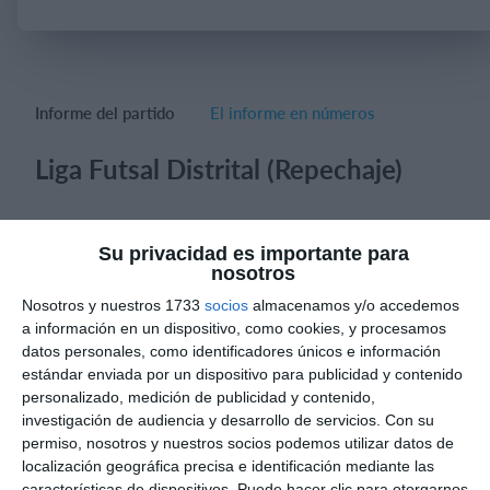
Iniciar sesión
Informe del partido
El informe en números
Liga Futsal Distrital (Repechaje)
Su privacidad es importante para
nosotros
Informes de partidos
Nosotros y nuestros 1733
socios
almacenamos y/o accedemos
a información en un dispositivo, como cookies, y procesamos
datos personales, como identificadores únicos e información
9. agosto
estándar enviada por un dispositivo para publicidad y contenido
personalizado, medición de publicidad y contenido,
investigación de audiencia y desarrollo de servicios.
Con su
0
0
Manquehue
Viña Hockey Club
permiso, nosotros y nuestros socios podemos utilizar datos de
localización geográfica precisa e identificación mediante las
características de dispositivos. Puede hacer clic para otorgarnos