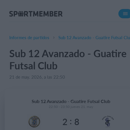
Acerca de SportMember
¿Quiénes somos?
Conócenos
Informes de partidos
Sub 12 Avanzado - Guatire Futsal Cl
Carrera profesional
Sub 12 Avanzado - Guatire
Funciones
Futsal Club
Calendario
Gestión de pagos
21 de may. 2026, a las 22:50
Sitio web
App móvil
Sub 12 Avanzado - Guatire Futsal Club
Tienda Online
22:50 - 23:50 jueves 21. may
:
2
8
¿Cuanto cuesta?
Español