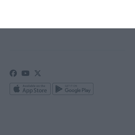
Páginas web de los clubes
Reservas Online
Noticias del club
Estadisticas
Gestión de clubes
Alineación y tácticas
Información del club