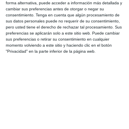
0
0
Sub 10 Avanzado
Futuros Vinotinto FC
forma alternativa, puede acceder a información más detallada y
cambiar sus preferencias antes de otorgar o negar su
2
1
Dorsal United
Sin Diésel
consentimiento.
Tenga en cuenta que algún procesamiento de
sus datos personales puede no requerir de su consentimiento,
pero usted tiene el derecho de rechazar tal procesamiento. Sus
preferencias se aplicarán solo a este sitio web. Puede cambiar
6. agosto
sus preferencias o retirar su consentimiento en cualquier
momento volviendo a este sitio y haciendo clic en el botón
3
0
Pedro Pe
Aguilas Boston College
"Privacidad" en la parte inferior de la página web.
4. agosto
1
0
Lora prueba
Gaudndaj
3. agosto
1
1
Lora prueba
HD HD d