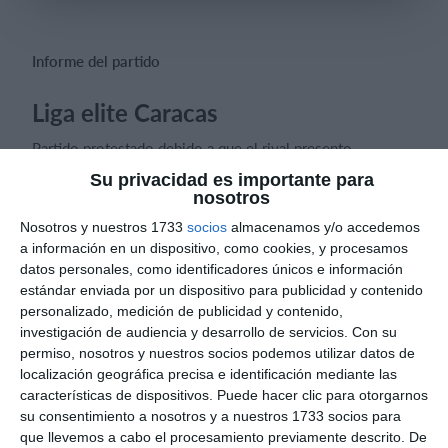
Informe del partido
Iniciar sesión
Liga elite Caracas
Partido protestado debido a que el rival presento
alineación indebida.
Su privacidad es importante para
nosotros
Nosotros y nuestros 1733
socios
almacenamos y/o accedemos
a información en un dispositivo, como cookies, y procesamos
datos personales, como identificadores únicos e información
Informes de partidos
estándar enviada por un dispositivo para publicidad y contenido
personalizado, medición de publicidad y contenido,
investigación de audiencia y desarrollo de servicios.
Con su
8. agosto
permiso, nosotros y nuestros socios podemos utilizar datos de
localización geográfica precisa e identificación mediante las
0
0
CD Velmax Varones
Vanelus
características de dispositivos. Puede hacer clic para otorgarnos
su consentimiento a nosotros y a nuestros 1733 socios para
que llevemos a cabo el procesamiento previamente descrito. De