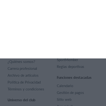
Español
SportMember
Ayuda
Contacto
Preguntas frecuentes
SportMember
¿Quiénes somos?
Reglas deportivas
Carrera profesional
Archivo de artículos
Funciones destacadas
Política de Privacidad
Calendario
Términos y condiciones
Gestión de pagos
Sitio web
Universo del club