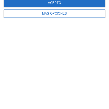
Siguiente
ACEPTO
MÁS OPCIONES
¿Listo para empezar?
Explora SportMember o crea una cuenta de
inmediato y comienza a administrar tu club.
También eres más que bienvenido a
contactarnos, nos encantaría ayudarte a
configurar tu club.
¿Necesitas ayuda?
Crear perfil