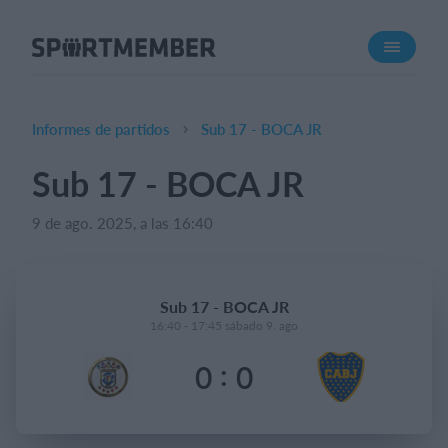
Acerca de SportMember
¿Quiénes somos?
Conócenos
Informes de partidos
Sub 17 - BOCA JR
Carrera profesional
Sub 17 - BOCA JR
Funciones
9 de ago. 2025, a las 16:40
Calendario
Gestión de pagos
Sitio web
Sub 17 - BOCA JR
App móvil
16:40 - 17:45 sábado 9. ago
Tienda Online
:
0
0
¿Cuanto cuesta?
Español