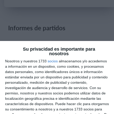
Iniciar sesión
Informes de partidos
8. agosto
Su privacidad es importante para
nosotros
0
0
CD Velmax Varones
Vanelus
Nosotros y nuestros 1733
socios
almacenamos y/o accedemos
a información en un dispositivo, como cookies, y procesamos
0
8
Sub 10 Avanzado
Futuros Vinotinto FC
datos personales, como identificadores únicos e información
estándar enviada por un dispositivo para publicidad y contenido
personalizado, medición de publicidad y contenido,
2
1
Dorsal United
Sin Diésel
investigación de audiencia y desarrollo de servicios.
Con su
permiso, nosotros y nuestros socios podemos utilizar datos de
localización geográfica precisa e identificación mediante las
6. agosto
características de dispositivos. Puede hacer clic para otorgarnos
su consentimiento a nosotros y a nuestros 1733 socios para