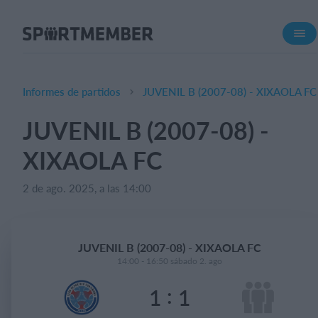
Acerca de SportMember
¿Quiénes somos?
Conócenos
Informes de partidos
JUVENIL B (2007-08) - XIXAOLA FC
Carrera profesional
JUVENIL B (2007-08) -
Funciones
XIXAOLA FC
Calendario
Gestión de pagos
2 de ago. 2025, a las 14:00
Sitio web
App móvil
JUVENIL B (2007-08) - XIXAOLA FC
Tienda Online
14:00 - 16:50 sábado 2. ago
:
1
1
¿Cuanto cuesta?
Español