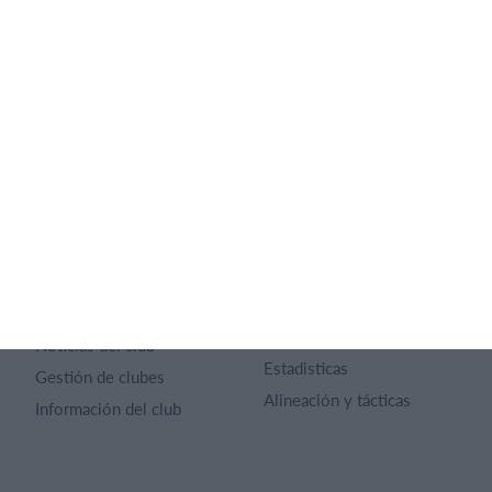
SportMember
Ayuda
Contacto
Preguntas frecuentes
SportMember
¿Quiénes somos?
Reglas deportivas
Carrera profesional
Archivo de artículos
Funciones destacadas
Política de Privacidad
Calendario
Términos y condiciones
Gestión de pagos
Sitio web
Universo del club
App móvil
Páginas web de los clubes
Reservas Online
Noticias del club
Estadisticas
Gestión de clubes
Alineación y tácticas
Información del club