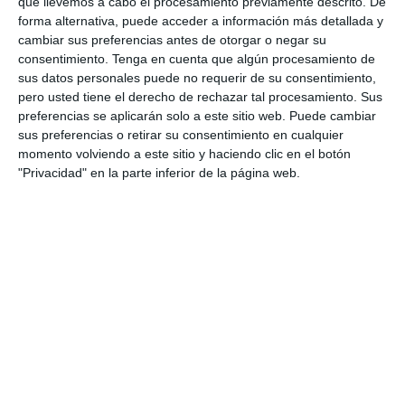
que llevemos a cabo el procesamiento previamente descrito. De
3
0
Pedro Pe
Aguilas Boston College
forma alternativa, puede acceder a información más detallada y
cambiar sus preferencias antes de otorgar o negar su
consentimiento.
Tenga en cuenta que algún procesamiento de
4. agosto
sus datos personales puede no requerir de su consentimiento,
pero usted tiene el derecho de rechazar tal procesamiento. Sus
preferencias se aplicarán solo a este sitio web. Puede cambiar
1
0
Lora prueba
Gaudndaj
sus preferencias o retirar su consentimiento en cualquier
momento volviendo a este sitio y haciendo clic en el botón
"Privacidad" en la parte inferior de la página web.
3. agosto
1
1
Lora prueba
HD HD d
0
0
CD Velmax Damas TC
Oponente
2
1
CD Velmax Damas TC
Navidad
0
0
Primera División
Oponente