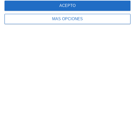
ACEPTO
MÁS OPCIONES
¿Listo para empezar?
Explora SportMember o crea una cuenta de
inmediato y comienza a administrar tu club.
También eres más que bienvenido a
contactarnos, nos encantaría ayudarte a
configurar tu club.
¿Necesitas ayuda?
Crear perfil