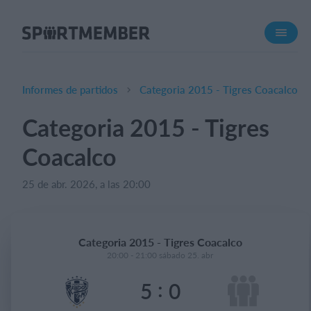
Acerca de SportMember
¿Quiénes somos?
Conócenos
Informes de partidos
Categoria 2015 - Tigres Coacalco
Carrera profesional
Categoria 2015 - Tigres
Funciones
Coacalco
Calendario
Gestión de pagos
25 de abr. 2026, a las 20:00
Sitio web
App móvil
Categoria 2015 - Tigres Coacalco
Tienda Online
20:00 - 21:00 sábado 25. abr
:
5
0
¿Cuanto cuesta?
Español