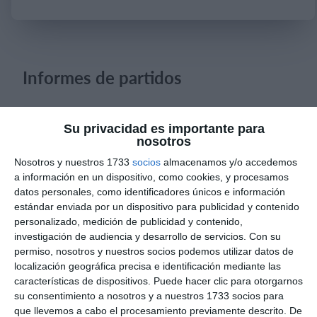
Iniciar sesión
Informes de partidos
8. agosto
Su privacidad es importante para
nosotros
0
0
CD Velmax Varones
Vanelus
Nosotros y nuestros 1733
socios
almacenamos y/o accedemos
a información en un dispositivo, como cookies, y procesamos
datos personales, como identificadores únicos e información
0
0
Sub 10 Avanzado
Futuros Vinotinto FC
estándar enviada por un dispositivo para publicidad y contenido
personalizado, medición de publicidad y contenido,
investigación de audiencia y desarrollo de servicios.
Con su
6. agosto
permiso, nosotros y nuestros socios podemos utilizar datos de
localización geográfica precisa e identificación mediante las
características de dispositivos. Puede hacer clic para otorgarnos
3
0
Pedro Pe
Aguilas Boston College
su consentimiento a nosotros y a nuestros 1733 socios para
que llevemos a cabo el procesamiento previamente descrito. De