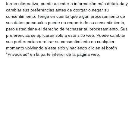
forma alternativa, puede acceder a información más detallada y
4. agosto
cambiar sus preferencias antes de otorgar o negar su
consentimiento.
Tenga en cuenta que algún procesamiento de
sus datos personales puede no requerir de su consentimiento,
1
0
Lora prueba
Gaudndaj
pero usted tiene el derecho de rechazar tal procesamiento. Sus
preferencias se aplicarán solo a este sitio web. Puede cambiar
sus preferencias o retirar su consentimiento en cualquier
3. agosto
momento volviendo a este sitio y haciendo clic en el botón
"Privacidad" en la parte inferior de la página web.
1
1
Lora prueba
HD HD d
0
0
CD Velmax Damas TC
Oponente
2
1
CD Velmax Damas TC
Navidad
0
0
Primera División
Oponente
2
0
CD Velmax Damas TC
Ravens