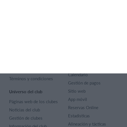
Español
SportMember
Ayuda
Contacto
Preguntas frecuentes
SportMember
¿Quiénes somos?
Reglas deportivas
Carrera profesional
Archivo de artículos
Funciones destacadas
Política de Privacidad
Calendario
Términos y condiciones
Gestión de pagos
Sitio web
Universo del club
App móvil
Páginas web de los clubes
Reservas Online
Noticias del club
Estadisticas
Gestión de clubes
Alineación y tácticas
Información del club