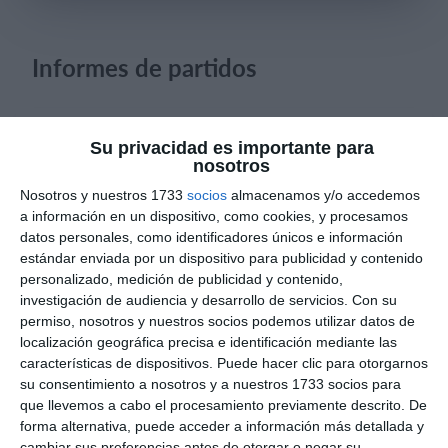
Informes de partidos
Iniciar sesión
9. agosto
Su privacidad es importante para
nosotros
0
0
Manquehue
Viña Hockey Club
Nosotros y nuestros 1733
socios
almacenamos y/o accedemos
a información en un dispositivo, como cookies, y procesamos
datos personales, como identificadores únicos e información
8. agosto
estándar enviada por un dispositivo para publicidad y contenido
personalizado, medición de publicidad y contenido,
investigación de audiencia y desarrollo de servicios.
Con su
0
0
CD Velmax Varones
Vanelus
permiso, nosotros y nuestros socios podemos utilizar datos de
localización geográfica precisa e identificación mediante las
0
8
Sub 10 Avanzado
Futuros Vinotinto FC
características de dispositivos. Puede hacer clic para otorgarnos
su consentimiento a nosotros y a nuestros 1733 socios para
que llevemos a cabo el procesamiento previamente descrito. De
2
1
Dorsal United
Sin Diésel
forma alternativa, puede acceder a información más detallada y
cambiar sus preferencias antes de otorgar o negar su