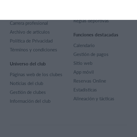
Contacto
Preguntas frecuentes
SportMember
¿Quiénes somos?
Reglas deportivas
Carrera profesional
Archivo de artículos
Funciones destacadas
Política de Privacidad
Calendario
Términos y condiciones
Gestión de pagos
Sitio web
Universo del club
App móvil
Páginas web de los clubes
Reservas Online
Noticias del club
Estadisticas
Gestión de clubes
Alineación y tácticas
Información del club