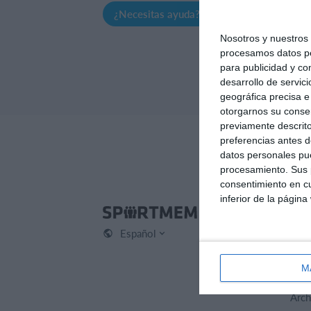
¿Necesitas ayuda?
Crear perfil
Nosotros y nuestro
procesamos datos per
para publicidad y co
desarrollo de servici
geográfica precisa e 
otorgarnos su conse
previamente descrito
preferencias antes d
datos personales pue
procesamiento. Sus p
consentimiento en cu
inferior de la página
Spo
Español
Cont
¿Qu
M
Carr
Arch