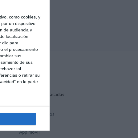
ivo, como cookies, y
por un dispositivo
ón de audiencia y
de localización
 clic para
bo el procesamiento
cambiar sus
esamiento de sus
echazar tal
erencias o retirar su
vacidad" en la parte
Funciones destacadas
Calendario
Gestión de pagos
Sitio web
App móvil