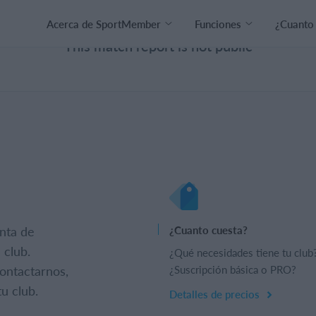
Acerca de SportMember
Funciones
¿Cuanto
This match report is not public
nta de
¿Cuanto cuesta?
 club.
¿Qué necesidades tiene tu club
ontactarnos,
¿Suscripción básica o PRO?
u club.
Detalles de precios