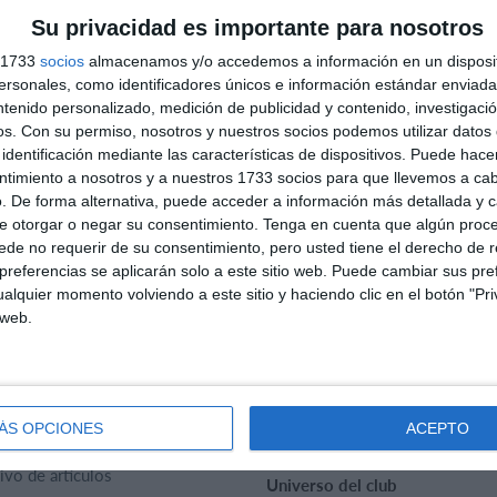
Su privacidad es importante para nosotros
s 1733
socios
almacenamos y/o accedemos a información en un disposit
sonales, como identificadores únicos e información estándar enviada 
ntenido personalizado, medición de publicidad y contenido, investigaci
os.
Con su permiso, nosotros y nuestros socios podemos utilizar datos 
identificación mediante las características de dispositivos. Puede hacer
ntimiento a nosotros y a nuestros 1733 socios para que llevemos a ca
. De forma alternativa, puede acceder a información más detallada y 
e otorgar o negar su consentimiento.
Tenga en cuenta que algún proc
de no requerir de su consentimiento, pero usted tiene el derecho de r
referencias se aplicarán solo a este sitio web. Puede cambiar sus pref
alquier momento volviendo a este sitio y haciendo clic en el botón "Pri
 web.
rtMember
Ayuda
acto
Preguntas frecuentes
SportMember
iénes somos?
ÁS OPCIONES
ACEPTO
Reglas deportivas
era profesional
ivo de artículos
Universo del club