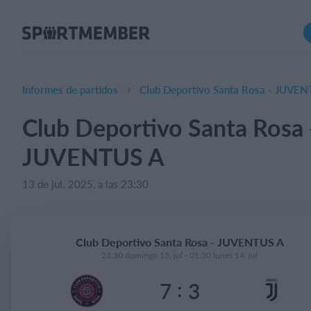
Acerca de SportMember
¿Quiénes somos?
Conócenos
Informes de partidos
Club Deportivo Santa Rosa - JUVEN
Carrera profesional
Club Deportivo Santa Rosa 
Funciones
JUVENTUS A
Calendario
Gestión de pagos
13 de jul. 2025, a las 23:30
Sitio web
App móvil
Club Deportivo Santa Rosa - JUVENTUS A
Tienda Online
23:30 domingo 13. jul - 01:30 lunes 14. jul
:
7
3
¿Cuanto cuesta?
Español