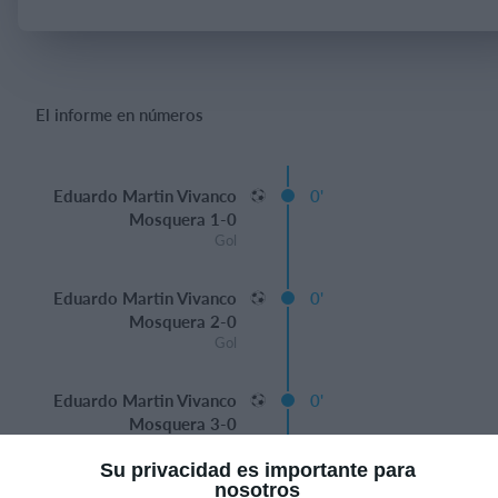
Iniciar sesión
El informe en números
Eduardo Martin Vivanco
0'
Mosquera 1-0
Gol
Eduardo Martin Vivanco
0'
Mosquera 2-0
Gol
Eduardo Martin Vivanco
0'
Mosquera 3-0
Gol
Su privacidad es importante para
nosotros