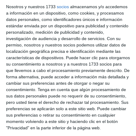
Ramon Omar Sierra
0'
Nosotros y nuestros 1733
socios
almacenamos y/o accedemos
Murillo 4-0
Gol
a información en un dispositivo, como cookies, y procesamos
datos personales, como identificadores únicos e información
estándar enviada por un dispositivo para publicidad y contenido
Frank Alvarado Álava 5-0
0'
personalizado, medición de publicidad y contenido,
Gol
investigación de audiencia y desarrollo de servicios.
Con su
permiso, nosotros y nuestros socios podemos utilizar datos de
Andres Vicente Au hing
0'
localización geográfica precisa e identificación mediante las
Maldonado 6-0
características de dispositivos. Puede hacer clic para otorgarnos
Gol
su consentimiento a nosotros y a nuestros 1733 socios para
que llevemos a cabo el procesamiento previamente descrito. De
forma alternativa, puede acceder a información más detallada y
Ricardo Xavier Novoa
0'
cambiar sus preferencias antes de otorgar o negar su
Novillo 7-0
consentimiento.
Tenga en cuenta que algún procesamiento de
Gol
sus datos personales puede no requerir de su consentimiento,
pero usted tiene el derecho de rechazar tal procesamiento. Sus
0'
7-1
preferencias se aplicarán solo a este sitio web. Puede cambiar
Gol
sus preferencias o retirar su consentimiento en cualquier
momento volviendo a este sitio y haciendo clic en el botón
0'
7-2
"Privacidad" en la parte inferior de la página web.
Gol