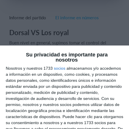
Informe del partido
El informe en números
Iniciar sesión
Dorsal VS Los royal
Buen nivel en general, supimos tomar el control del
partido a pesar de en algunos pasajes del partido nos
vimos apurados y jugando a la velocidad que le
Su privacidad es importante para
nosotros
acomodaba más al rival, destacar la actitud del equipo que
a pesar de que nos empataron en 2 momentos pudimos
Nosotros y nuestros 1733
socios
almacenamos y/o accedemos
surgir con nuestro fútbol y quedarnos con la victoria
a información en un dispositivo, como cookies, y procesamos
datos personales, como identificadores únicos e información
estándar enviada por un dispositivo para publicidad y contenido
personalizado, medición de publicidad y contenido,
Informes de partidos
investigación de audiencia y desarrollo de servicios.
Con su
permiso, nosotros y nuestros socios podemos utilizar datos de
localización geográfica precisa e identificación mediante las
características de dispositivos. Puede hacer clic para otorgarnos
6. agosto
su consentimiento a nosotros y a nuestros 1733 socios para
que llevemos a cabo el procesamiento previamente descrito. De