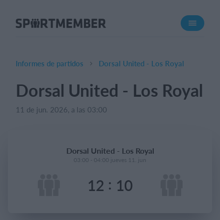
Acerca de SportMember
¿Quiénes somos?
Conócenos
Informes de partidos
Dorsal United - Los Royal
Carrera profesional
Dorsal United - Los Royal
Funciones
11 de jun. 2026, a las 03:00
Calendario
Gestión de pagos
Sitio web
Dorsal United - Los Royal
App móvil
03:00 - 04:00 jueves 11. jun
Tienda Online
:
12
10
¿Cuanto cuesta?
Español