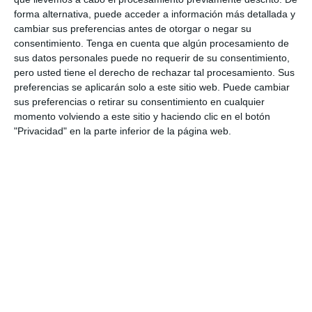
3
0
Pedro Pe
Aguilas Boston College
forma alternativa, puede acceder a información más detallada y
cambiar sus preferencias antes de otorgar o negar su
consentimiento.
Tenga en cuenta que algún procesamiento de
sus datos personales puede no requerir de su consentimiento,
4. agosto
pero usted tiene el derecho de rechazar tal procesamiento. Sus
preferencias se aplicarán solo a este sitio web. Puede cambiar
1
0
Lora prueba
Gaudndaj
sus preferencias o retirar su consentimiento en cualquier
momento volviendo a este sitio y haciendo clic en el botón
"Privacidad" en la parte inferior de la página web.
3. agosto
1
1
Lora prueba
HD HD d
0
0
CD Velmax Damas TC
Oponente
2
1
CD Velmax Damas TC
Navidad
0
0
Primera División
Oponente