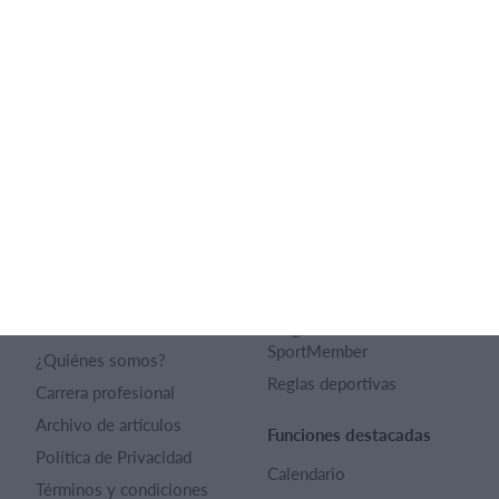
Lista de funciones
Español
SportMember
Ayuda
Contacto
Preguntas frecuentes
SportMember
¿Quiénes somos?
Reglas deportivas
Carrera profesional
Archivo de artículos
Funciones destacadas
Política de Privacidad
Calendario
Términos y condiciones