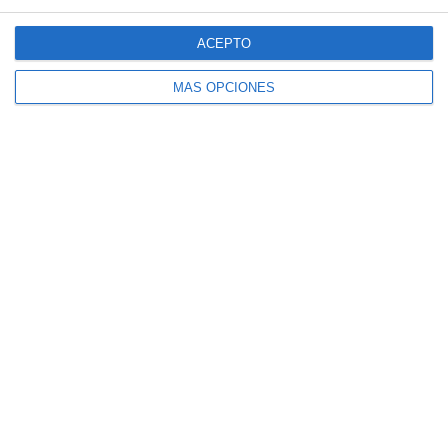
4
2
Sub 15 (Distrito)
Alianza Miranda FC
ACEPTO
Siguiente
MÁS OPCIONES
¿Listo para empezar?
Explora SportMember o crea una cuenta de
inmediato y comienza a administrar tu club.
También eres más que bienvenido a
contactarnos, nos encantaría ayudarte a
configurar tu club.