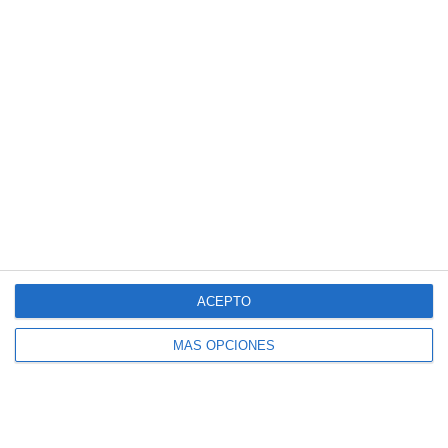
¿Necesitas ayuda?
Crear perfil
¿Cuanto cuesta?
¿Qué necesidades tiene tu club? ¿Suscripción básica o
PRO?
Detalles de precios
ACEPTO
MÁS OPCIONES
Lista de funciones
No hay 2 clubes iguales. Nuestras funciones cubren tus
necesidades.