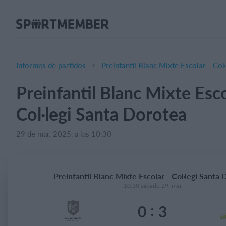
Acerca de SportMember
¿Quiénes somos?
Conócenos
Informes de partidos
Preinfantil Blanc Mixte Escolar - Col
Carrera profesional
Preinfantil Blanc Mixte Esco
Funciones
Col·legi Santa Dorotea
Calendario
Gestión de pagos
29 de mar. 2025, a las 10:30
Sitio web
App móvil
Preinfantil Blanc Mixte Escolar - Col·legi Santa
Tienda Online
10:30 sábado 29. mar
:
0
3
¿Cuanto cuesta?
Español