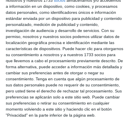
Nosotros y nuestros 1733
socios
almacenamos y/o accedemos
a información en un dispositivo, como cookies, y procesamos
1. agosto
datos personales, como identificadores únicos e información
estándar enviada por un dispositivo para publicidad y contenido
personalizado, medición de publicidad y contenido,
3
1
Sub 10 Avanzado
Orense
investigación de audiencia y desarrollo de servicios.
Con su
permiso, nosotros y nuestros socios podemos utilizar datos de
1
5
Categoria C13
Comercio
localización geográfica precisa e identificación mediante las
características de dispositivos. Puede hacer clic para otorgarnos
su consentimiento a nosotros y a nuestros 1733 socios para
que llevemos a cabo el procesamiento previamente descrito. De
31. julio
forma alternativa, puede acceder a información más detallada y
cambiar sus preferencias antes de otorgar o negar su
4
1
Sub 10 Avanzado
Fuerza Vino
consentimiento.
Tenga en cuenta que algún procesamiento de
sus datos personales puede no requerir de su consentimiento,
3
0
Sub 16
Alianza Mi
pero usted tiene el derecho de rechazar tal procesamiento. Sus
preferencias se aplicarán solo a este sitio web. Puede cambiar
sus preferencias o retirar su consentimiento en cualquier
4
2
Sub 15 (Distrito)
Alianza Mi
momento volviendo a este sitio y haciendo clic en el botón
"Privacidad" en la parte inferior de la página web.
4
0
Sub 12 Avanzado
Alianza Mi