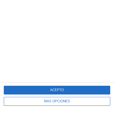
2
5
Sub 16
La Bendición de Dios
1
5
Pasión Futsal
Sub 15 (Distrito)
1
8
Club Deportivo Santa Rosa
La Fábrica de Chocolate
3
2
Pasión Futsal
Sub 12 Avanzado
1
4
Pasión Futsal
Sub 10 Avanzado
1
3
Categoria Primera
Amistad
ACEPTO
1. agosto
MÁS OPCIONES
3
1
Sub 10 Avanzado
Orense