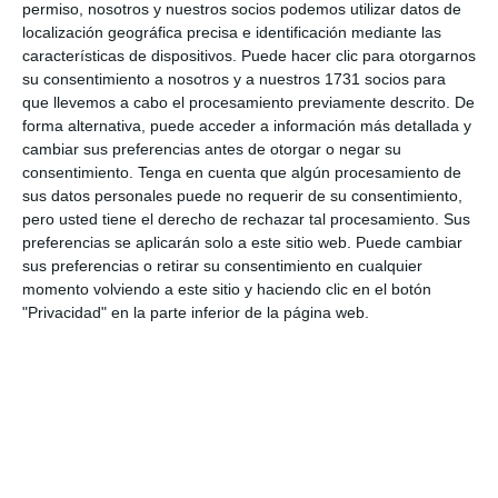
permiso, nosotros y nuestros socios podemos utilizar datos de
Gol
0'
localización geográfica precisa e identificación mediante las
características de dispositivos. Puede hacer clic para otorgarnos
su consentimiento a nosotros y a nuestros 1731 socios para
Tiempo
que llevemos a cabo el procesamiento previamente descrito. De
forma alternativa, puede acceder a información más detallada y
DANIEL
0'
cambiar sus preferencias antes de otorgar o negar su
CAMACARO
consentimiento.
Tenga en cuenta que algún procesamiento de
Gol
sus datos personales puede no requerir de su consentimiento,
SANTIAGO ORTIZ
pero usted tiene el derecho de rechazar tal procesamiento. Sus
preferencias se aplicarán solo a este sitio web. Puede cambiar
ENNMANUEL
0'
sus preferencias o retirar su consentimiento en cualquier
NORIEGA
momento volviendo a este sitio y haciendo clic en el botón
Gol
"Privacidad" en la parte inferior de la página web.
Alejandro Araujo
Gol
0'
Gol
0'