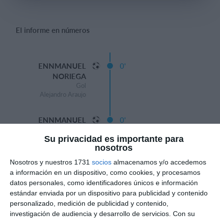
El informe en números
Iniciar sesión
ENNMANUEL
0'
NORIEGA
Gol
Alejandro Araujo
ENNMANUEL
0'
NORIEGA
Su privacidad es importante para
Gol
nosotros
Nosotros y nuestros 1731
socios
almacenamos y/o accedemos
SANTIAGO ORTIZ
0'
a información en un dispositivo, como cookies, y procesamos
Gol
JOSE BLANCO
datos personales, como identificadores únicos e información
estándar enviada por un dispositivo para publicidad y contenido
personalizado, medición de publicidad y contenido,
Gol
0'
investigación de audiencia y desarrollo de servicios.
Con su