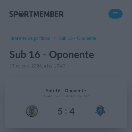
Acerca de SportMember
¿Quiénes somos?
Conócenos
Informes de partidos
Sub 16 - Oponente
Carrera profesional
Sub 16 - Oponente
Funciones
17 de ene. 2026, a las 17:40
Calendario
Gestión de pagos
Sitio web
Sub 16 - Oponente
App móvil
17:40 - 22:30 sábado 17. ene
Tienda Online
:
5
4
¿Cuanto cuesta?
Español