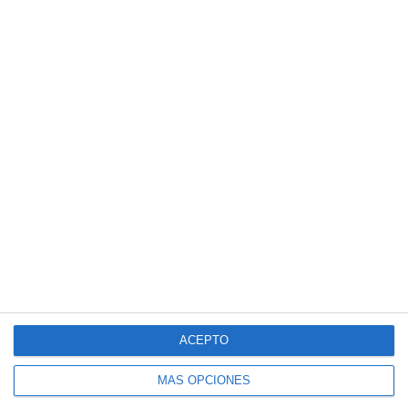
1
5
Pasión Futsal
Sub 15 (Distrito)
1
8
Club Deportivo Santa Rosa
La Fábrica de Chocolate
3
2
Pasión Futsal
Sub 12 Avanzado
1
4
Pasión Futsal
Sub 10 Avanzado
1
3
Categoria Primera
Amistad
Siguiente
ACEPTO
MÁS OPCIONES