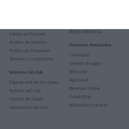
SportMember
Ayuda
Contacto
Preguntas frecuentes
SportMember
¿Quiénes somos?
Reglas deportivas
Carrera profesional
Archivo de artículos
Funciones destacadas
Política de Privacidad
Calendario
Términos y condiciones
Gestión de pagos
Sitio web
Universo del club
App móvil
Páginas web de los clubes
Reservas Online
Noticias del club
Estadisticas
Gestión de clubes
Alineación y tácticas
Información del club