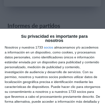
Iniciar sesión
Informes de partidos
Su privacidad es importante para
nosotros
9. agosto
Nosotros y nuestros 1733
socios
almacenamos y/o accedemos
0
0
Manquehue
Viña Hockey Club
a información en un dispositivo, como cookies, y procesamos
datos personales, como identificadores únicos e información
estándar enviada por un dispositivo para publicidad y contenido
personalizado, medición de publicidad y contenido,
8. agosto
investigación de audiencia y desarrollo de servicios.
Con su
permiso, nosotros y nuestros socios podemos utilizar datos de
0
0
CD Velmax Varones
Vanelus
localización geográfica precisa e identificación mediante las
características de dispositivos. Puede hacer clic para otorgarnos
su consentimiento a nosotros y a nuestros 1733 socios para
0
8
Sub 10 Avanzado
Futuros Vinotinto FC
que llevemos a cabo el procesamiento previamente descrito. De
forma alternativa, puede acceder a información más detallada y