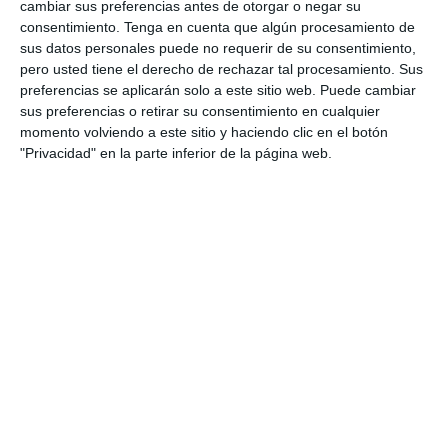
2
1
Dorsal United
Sin Diésel
cambiar sus preferencias antes de otorgar o negar su
consentimiento.
Tenga en cuenta que algún procesamiento de
sus datos personales puede no requerir de su consentimiento,
pero usted tiene el derecho de rechazar tal procesamiento. Sus
6. agosto
preferencias se aplicarán solo a este sitio web. Puede cambiar
sus preferencias o retirar su consentimiento en cualquier
3
0
Pedro Pe
Aguilas Boston College
momento volviendo a este sitio y haciendo clic en el botón
"Privacidad" en la parte inferior de la página web.
4. agosto
1
0
Lora prueba
Gaudndaj
3. agosto
1
1
Lora prueba
HD HD d
0
0
CD Velmax Damas TC
Oponente