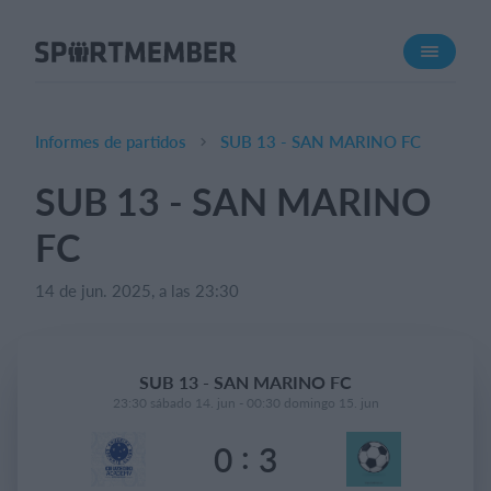
Acerca de SportMember
¿Quiénes somos?
Conócenos
Informes de partidos
SUB 13 - SAN MARINO FC
Carrera profesional
SUB 13 - SAN MARINO
Funciones
FC
Calendario
Gestión de pagos
14 de jun. 2025, a las 23:30
Sitio web
App móvil
SUB 13 - SAN MARINO FC
Tienda Online
23:30 sábado 14. jun - 00:30 domingo 15. jun
:
0
3
¿Cuanto cuesta?
Español