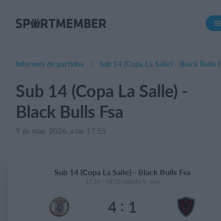
Acerca de SportMember
¿Quiénes somos?
Conócenos
Informes de partidos
Sub 14 (Copa La Salle) - Black Bulls 
Carrera profesional
Sub 14 (Copa La Salle) -
Funciones
Black Bulls Fsa
Calendario
Gestión de pagos
9 de may. 2026, a las 17:55
Sitio web
App móvil
Sub 14 (Copa La Salle) - Black Bulls Fsa
Tienda Online
17:55 - 18:55 sábado 9. may
:
4
1
¿Cuanto cuesta?
Español