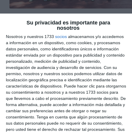
Su privacidad es importante para
INFORME TÉCNICO: CATEGORÍA SUB-14 (EQUIP
nosotros
B) - COPA LA SALLE
Nosotros y nuestros 1733
socios
almacenamos y/o accedemos
Encuentro:
Academia La Salle Sub-14 "B" vs. Black Bulls Fsa
a información en un dispositivo, como cookies, y procesamos
datos personales, como identificadores únicos e información
Resultado:
4 - 1 (Victoria)
estándar enviada por un dispositivo para publicidad y contenido
personalizado, medición de publicidad y contenido,
1. Resumen Ejecutivo
investigación de audiencia y desarrollo de servicios.
Con su
permiso, nosotros y nuestros socios podemos utilizar datos de
Victoria contundente fundamentada en la capacidad de adaptaci
localización geográfica precisa e identificación mediante las
y la disciplina táctica de un grupo mixto. El equipo logró
características de dispositivos. Puede hacer clic para otorgarnos
sobreponerse a un marcador adverso inicial para terminar
su consentimiento a nosotros y a nuestros 1733 socios para
dominando el encuentro, demostrando que la metodología de
que llevemos a cabo el procesamiento previamente descrito. De
entrenamiento es efectiva, independientemente de la
forma alternativa, puede acceder a información más detallada y
combinación de jugadores en cancha.
cambiar sus preferencias antes de otorgar o negar su
consentimiento.
Tenga en cuenta que algún procesamiento de
2. Análisis del Desarrollo del Juego
sus datos personales puede no requerir de su consentimiento,
Gestión de la Adversidad y Remontada:
El equipo rival
pero usted tiene el derecho de rechazar tal procesamiento. Sus