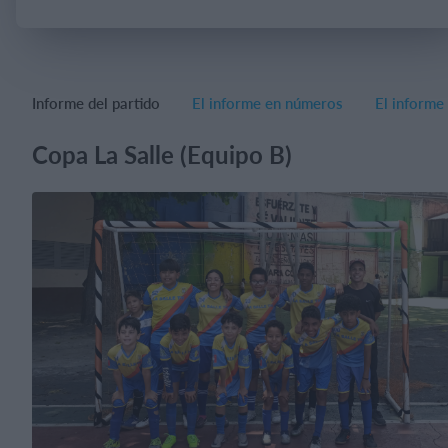
Iniciar sesión
Informe del partido
El informe en números
El informe
Copa La Salle (Equipo B)