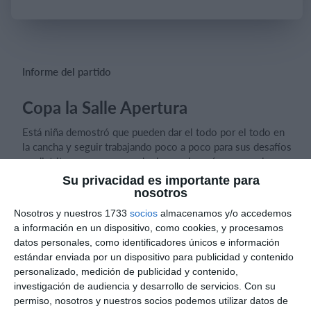
Iniciar sesión
Informe del partido
Copa la Salle Apertura
Está niña demostró que pueden dar el todo por el todo en
la cancha y seguir trabajando poco a poco para sus desafíos
en distrito y creo que puede dar mucho más en copa la
Salle esto es el comienzo de muchas enseñanzas
Su privacidad es importante para
nosotros
Nosotros y nuestros 1733
socios
almacenamos y/o accedemos
a información en un dispositivo, como cookies, y procesamos
1 set
datos personales, como identificadores únicos e información
estándar enviada por un dispositivo para publicidad y contenido
La Salle 18 vs sahaddi 21
personalizado, medición de publicidad y contenido,
investigación de audiencia y desarrollo de servicios.
Con su
2 set
permiso, nosotros y nuestros socios podemos utilizar datos de