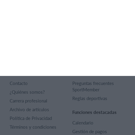
Español
SportMember
Ayuda
Contacto
Preguntas frecuentes
SportMember
¿Quiénes somos?
Reglas deportivas
Carrera profesional
Archivo de artículos
Funciones destacadas
Política de Privacidad
Calendario
Términos y condiciones
Gestión de pagos