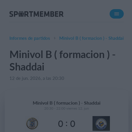
Acerca de SportMember
¿Quiénes somos?
Conócenos
Informes de partidos
Minivol B ( formacion ) - Shaddai
Carrera profesional
Minivol B ( formacion ) -
Funciones
Shaddai
Calendario
Gestión de pagos
12 de jun. 2026, a las 20:30
Sitio web
App móvil
Minivol B ( formacion ) - Shaddai
Tienda Online
20:30 - 22:00 viernes 12. jun
:
0
0
¿Cuanto cuesta?
Español