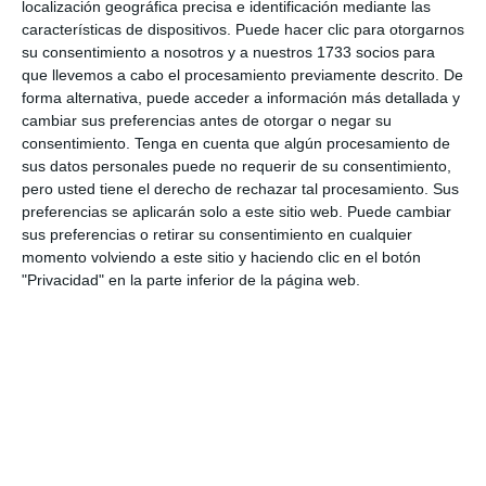
localización geográfica precisa e identificación mediante las
La Salle 16 vs sahaddi 21
características de dispositivos. Puede hacer clic para otorgarnos
su consentimiento a nosotros y a nuestros 1733 socios para
Jugadora más destacadas del partido zhare Hernández
que llevemos a cabo el procesamiento previamente descrito. De
sigue así sin dejar de pasar a nadie por el centro cada día
forma alternativa, puede acceder a información más detallada y
sigue las evolución de seguir trabajando poco a poco y
cambiar sus preferencias antes de otorgar o negar su
más ver que vas a llegar lejos con tu equipo hasta el final
consentimiento.
Tenga en cuenta que algún procesamiento de
trabajamos
sus datos personales puede no requerir de su consentimiento,
pero usted tiene el derecho de rechazar tal procesamiento. Sus
preferencias se aplicarán solo a este sitio web. Puede cambiar
sus preferencias o retirar su consentimiento en cualquier
momento volviendo a este sitio y haciendo clic en el botón
Informes de partidos
"Privacidad" en la parte inferior de la página web.
8. agosto
0
0
CD Velmax Varones
Vanelus
0
0
Sub 10 Avanzado
Futuros Vinotinto FC