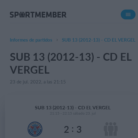
Acerca de SportMember
¿Quiénes somos?
Conócenos
Informes de partidos
SUB 13 (2012-13) - CD EL VERGEL
Carrera profesional
SUB 13 (2012-13) - CD EL
Funciones
VERGEL
Calendario
Gestión de pagos
23 de jul. 2022, a las 21:15
Sitio web
App móvil
SUB 13 (2012-13) - CD EL VERGEL
Tienda Online
21:15 - 22:15 sábado 23. jul
:
2
3
¿Cuanto cuesta?
Español