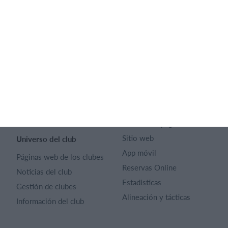
SportMember
Ayuda
Contacto
Preguntas frecuentes
SportMember
¿Quiénes somos?
Reglas deportivas
Carrera profesional
Archivo de artículos
Funciones destacadas
Política de Privacidad
Calendario
Términos y condiciones
Gestión de pagos
Sitio web
Universo del club
App móvil
Páginas web de los clubes
Reservas Online
Noticias del club
Estadisticas
Gestión de clubes
Alineación y tácticas
Información del club