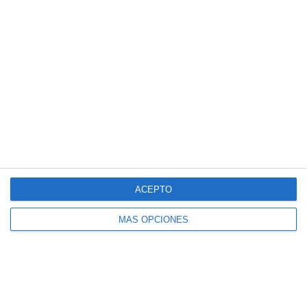
3
2
Pasión Futsal
Sub 12 Avanzado
1
4
Pasión Futsal
Sub 10 Avanzado
1
3
Categoria Primera
Amistad
1. agosto
3
1
Sub 10 Avanzado
Orense
ACEPTO
Siguiente
MÁS OPCIONES