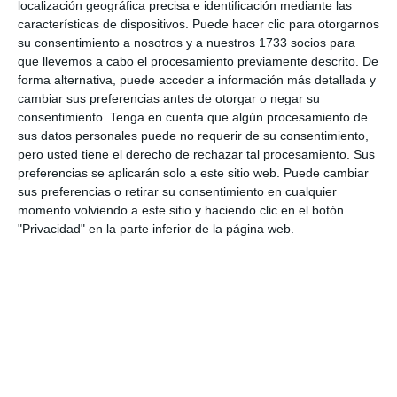
localización geográfica precisa e identificación mediante las
esfuerzo contagio a sus compañeros de manera positiva para
características de dispositivos. Puede hacer clic para otorgarnos
que siguiera sus pasos.
su consentimiento a nosotros y a nuestros 1733 socios para
que llevemos a cabo el procesamiento previamente descrito. De
forma alternativa, puede acceder a información más detallada y
cambiar sus preferencias antes de otorgar o negar su
Informes de partidos
consentimiento.
Tenga en cuenta que algún procesamiento de
sus datos personales puede no requerir de su consentimiento,
pero usted tiene el derecho de rechazar tal procesamiento. Sus
preferencias se aplicarán solo a este sitio web. Puede cambiar
8. agosto
sus preferencias o retirar su consentimiento en cualquier
momento volviendo a este sitio y haciendo clic en el botón
0
0
CD Velmax Varones
Vanelus
"Privacidad" en la parte inferior de la página web.
0
8
Sub 10 Avanzado
Futuros Vinotinto FC
2
1
Dorsal United
Sin Diésel
6. agosto