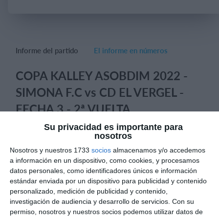
Iniciar sesión
Informe del partido
El informe en números
COPA KALLEY ASOBDIM 2022 -
SIMONA F.C vs CD EL VERGEL -
FECHA 3 - 2ª VUELTA
Otra cara muestra el encuentro cuando el compromiso y las
Su privacidad es importante para
nosotros
ganas tanto de padres como deportistas es asertiva, un
encuentro parejo, donde por solo una jugada se nos escapa el
Nosotros y nuestros 1733
socios
almacenamos y/o accedemos
poder sumar 3 puntos, se tuvo la posibilidad de concretar y
a información en un dispositivo, como cookies, y procesamos
avanzar en marcador, por lo tanto, es un mismo descuido el
datos personales, como identificadores únicos e información
rival si lo logro hacer, faltando solo 5 minutos para acabar el
estándar enviada por un dispositivo para publicidad y contenido
encuentro. El Jugador mejor Hidratado: Juan Jose Ospina, su
personalizado, medición de publicidad y contenido,
valentía y opciones de encarar en duelo al rival hacen que
investigación de audiencia y desarrollo de servicios.
Con su
destaque en el encuentro, nunca renuncio a la pelota, y por lo
permiso, nosotros y nuestros socios podemos utilizar datos de
tanto jamás bajo la cabeza frente al rival, su emotividad y