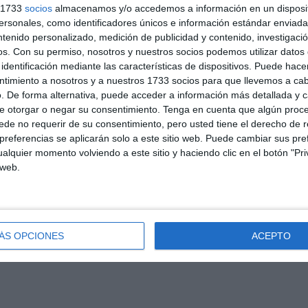
s 1733
socios
almacenamos y/o accedemos a información en un disposit
sonales, como identificadores únicos e información estándar enviada 
sa lección en el proceso de crecimiento del equipo:
ntenido personalizado, medición de publicidad y contenido, investigaci
os.
Con su permiso, nosotros y nuestros socios podemos utilizar datos 
 la
respuesta y el rendimiento de los jugadores de
identificación mediante las características de dispositivos. Puede hacer
an el nivel y no comprometan el resultado.
ntimiento a nosotros y a nuestros 1733 socios para que llevemos a ca
ultad para anular al jugador principal de Coruña es una señal
. De forma alternativa, puede acceder a información más detallada y 
nto específico
para enfrentar talentos individuales y
e otorgar o negar su consentimiento.
Tenga en cuenta que algún proc
l
para aislarse del impacto que genera un rival destacado.
de no requerir de su consentimiento, pero usted tiene el derecho de r
ituaciones, tanto en la rotación como en el marcaje
referencias se aplicarán solo a este sitio web. Puede cambiar sus pref
se como parte de un
proceso de aprendizaje y adaptación
alquier momento volviendo a este sitio y haciendo clic en el botón "Pri
 web.
ÁS OPCIONES
ACEPTO