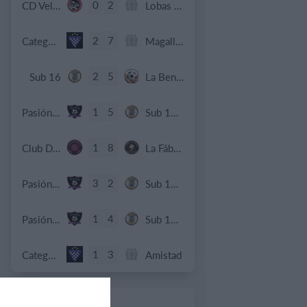
0
2
CD Velmax Damas TC
Lobas de Montemar
2
7
Categoria C17
Magallanes fc
2
5
Sub 16
La Bendición de Dios
1
5
Pasión Futsal
Sub 15 (Distrito)
1
8
Club Deportivo Santa Rosa
La Fábrica de Chocolate
3
2
Pasión Futsal
Sub 12 Avanzado
1
4
Pasión Futsal
Sub 10 Avanzado
1
3
Categoria Primera
Amistad
1. agosto