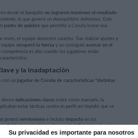
on desde el banquillo
no lograron mantener el resultado
ecedente, lo que generó un desequilibrio defensivo. Este
 el
punto de quiebre
que permitió a Coruña tomar una
e revés, el equipo demostró carácter. Tras realizar ajustes y
el equipo
recuperó la fuerza
y se consiguió
acercar en el
e competencia es alto cuando los jugadores están
aracterístico.
Clave y la Inadaptación
o con un
jugador de Coruña de características "distintas
 dieron
indicaciones claras
sobre cómo marcarlo, la
aplicaban estas tácticas contra un perfil así impidió que se
val generó
nerviosismo
e incluso
impacto
en los
 individual y colectivo en la zona de influencia sobre el
Su privacidad es importante para nosotros