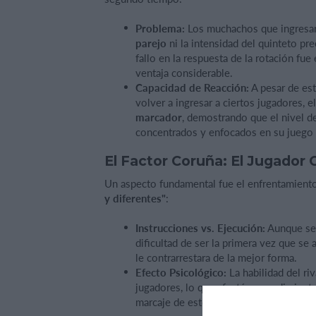
Problema:
Los muchachos que ingresar
parejo
ni la intensidad del quinteto pr
fallo en la respuesta de la rotación fue
ventaja considerable.
Capacidad de Reacción:
A pesar de est
volver a ingresar a ciertos jugadores, 
marcador
, demostrando que el nivel d
concentrados y enfocados en su juego c
El Factor Coruña: El Jugador 
Un aspecto fundamental fue el enfrentamient
y diferentes"
:
Instrucciones vs. Ejecución:
Aunque se
dificultad de ser la primera vez que se 
le contrarrestara de la mejor forma.
Efecto Psicológico:
La habilidad del ri
jugadores, lo que afectó su rendimiento
marcaje de este jugador.