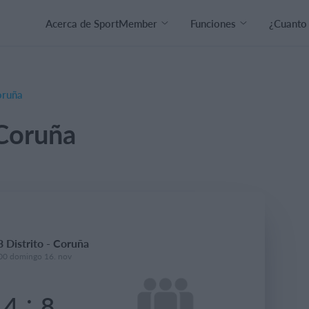
Acerca de SportMember
Funciones
¿Cuanto
oruña
 Coruña
 Distrito - Coruña
00 domingo 16. nov
:
4
8