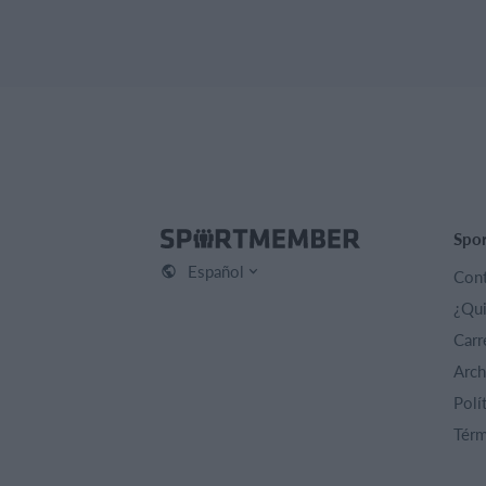
Spo
Español
Cont
¿Qu
Carr
Arch
Polí
Térm