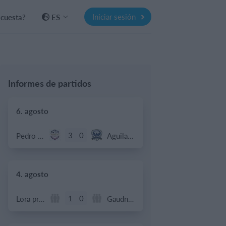
Iniciar sesión
 cuesta?
ES
Informes de partidos
6. agosto
3
0
Pedro Pe
Aguilas Boston College
4. agosto
1
0
Lora prueba
Gaudndaj