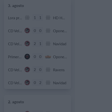
3. agosto
1
1
Lora prueba
HD HD d
0
0
CD Velmax Damas TC
Oponente
2
1
CD Velmax Damas TC
Navidad
0
0
Primera División
Oponente
2
0
CD Velmax Damas TC
Ravens
0
2
CD Velmax Damas TC
Navidad
2. agosto