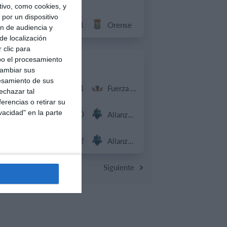
ivo, como cookies, y
por un dispositivo
3
1
Sub 10 Avanzado
Orense
ón de audiencia y
de localización
 clic para
bo el procesamiento
31. julio
cambiar sus
esamiento de sus
4
1
Sub 10 Avanzado
Fuerza Vinotinto
echazar tal
erencias o retirar su
vacidad" en la parte
3
0
Sub 16
Alianza Miranda FC
4
2
Sub 15 (Distrito)
Alianza Miranda FC
Siguiente