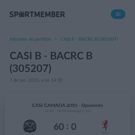
Acerca de SportMember
¿Quiénes somos?
Conócenos
Informes de partidos
CASI B - BACRC B (305207)
Carrera profesional
CASI B - BACRC B
Funciones
(305207)
Calendario
Gestión de pagos
7 de jun. 2026, a las 14:30
Sitio web
App móvil
CASI CAMADA 2010 - Oponente
Tienda Online
14:30 - 16:00 domingo 7. jun
:
60
0
¿Cuanto cuesta?
Español