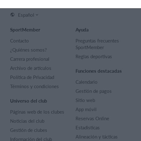
Español
SportMember
Ayuda
Contacto
Preguntas frecuentes
SportMember
¿Quiénes somos?
Reglas deportivas
Carrera profesional
Archivo de artículos
Funciones destacadas
Política de Privacidad
Calendario
Términos y condiciones
Gestión de pagos
Sitio web
Universo del club
App móvil
Páginas web de los clubes
Reservas Online
Noticias del club
Estadisticas
Gestión de clubes
Alineación y tácticas
Información del club