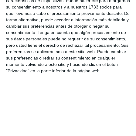
características de dispositivos. Puede hacer clic para otorgarnos
Actitud de división de Honor de Infantiles
su consentimiento a nosotros y a nuestros 1733 socios para
que llevemos a cabo el procesamiento previamente descrito. De
forma alternativa, puede acceder a información más detallada y
cambiar sus preferencias antes de otorgar o negar su
consentimiento.
Tenga en cuenta que algún procesamiento de
Informes de partidos
sus datos personales puede no requerir de su consentimiento,
pero usted tiene el derecho de rechazar tal procesamiento. Sus
preferencias se aplicarán solo a este sitio web. Puede cambiar
sus preferencias o retirar su consentimiento en cualquier
8. agosto
momento volviendo a este sitio y haciendo clic en el botón
"Privacidad" en la parte inferior de la página web.
0
0
CD Velmax Varones
Vanelus
0
0
Sub 10 Avanzado
Futuros Vinotinto FC
6. agosto
3
0
Pedro Pe
Aguilas Boston College