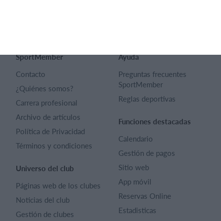
Español
SportMember
Ayuda
Contacto
Preguntas frecuentes
SportMember
¿Quiénes somos?
Reglas deportivas
Carrera profesional
Archivo de artículos
Funciones destacadas
Política de Privacidad
Calendario
Términos y condiciones
Gestión de pagos
Sitio web
Universo del club
App móvil
Páginas web de los clubes
Reservas Online
Noticias del club
Estadisticas
Gestión de clubes