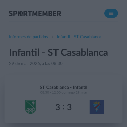
Acerca de SportMember
¿Quiénes somos?
Conócenos
Informes de partidos
Infantil - ST Casablanca
Carrera profesional
Infantil - ST Casablanca
Funciones
29 de mar. 2026, a las 08:30
Calendario
Gestión de pagos
Sitio web
ST Casablanca - Infantil
App móvil
08:30 - 12:00 domingo 29. mar
Tienda Online
:
3
3
¿Cuanto cuesta?
Español