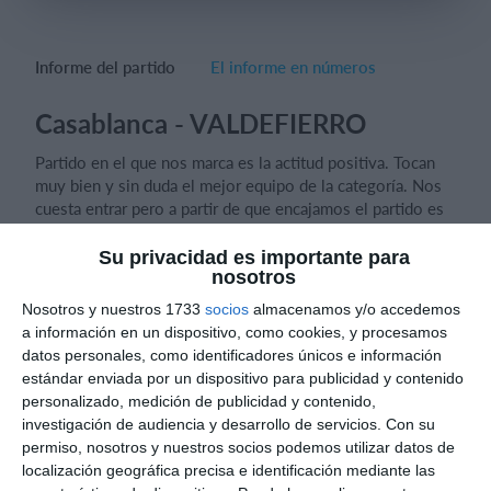
Informe del partido
El informe en números
Iniciar sesión
Casablanca - VALDEFIERRO
Partido en el que nos marca es la actitud positiva. Tocan
muy bien y sin duda el mejor equipo de la categoría. Nos
cuesta entrar pero a partir de que encajamos el partido es
nuestro posicionalmente.
Su privacidad es importante para
Salimos la segunda parte con 4-4-2 y presión alta.
nosotros
Nosotros y nuestros 1733
socios
almacenamos y/o accedemos
Podemos matarlo con dos oportunidades muy claras con
a información en un dispositivo, como cookies, y procesamos
el 1 a 2.
datos personales, como identificadores únicos e información
estándar enviada por un dispositivo para publicidad y contenido
Trabajamos muy bien la presión alta y salíamos con
personalizado, medición de publicidad y contenido,
transiciones muy rápidas. Terminamos con dos defensas
investigación de audiencia y desarrollo de servicios.
Con su
pero en ningún momento, a pesar de tener 4 delanteros,
permiso, nosotros y nuestros socios podemos utilizar datos de
perdimos el posicionamiento
localización geográfica precisa e identificación mediante las