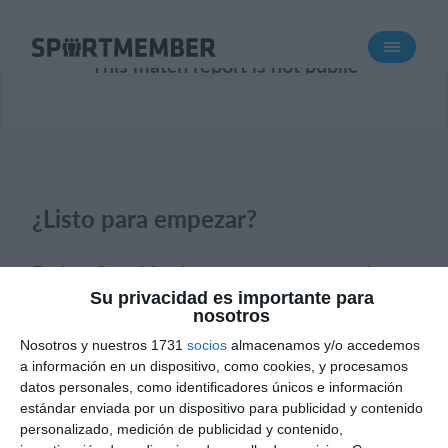
Acerca de SportMember
This match report is not public
¿Quiénes somos?
Conócenos
Carrera profesional
Funciones
¿Listo para empezar?
Calendario
Gestión de pagos
Explora SportMember o crea una cuenta de
Sitio web
inmediato y comienza a administrar tu club.
Su privacidad es importante para
nosotros
También eres más que bienvenido a
App móvil
Nosotros y nuestros 1731
socios
almacenamos y/o accedemos
contactarnos, nos encantaría ayudarte a
Tienda Online
a información en un dispositivo, como cookies, y procesamos
configurar tu club.
datos personales, como identificadores únicos e información
¿Cuanto cuesta?
estándar enviada por un dispositivo para publicidad y contenido
personalizado, medición de publicidad y contenido,
¿Necesitas ayuda?
Crear perfil
Español