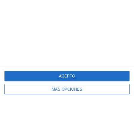
Español
SportMember
Ayuda
ACEPTO
Contacto
Preguntas frecuentes
SportMember
¿Quiénes somos?
MÁS OPCIONES
Reglas deportivas
Carrera profesional
Archivo de artículos
Funciones destacadas
Política de Privacidad
Calendario
Términos y condiciones
Gestión de pagos