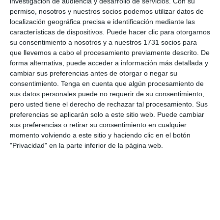
investigación de audiencia y desarrollo de servicios.
Con su
permiso, nosotros y nuestros socios podemos utilizar datos de
localización geográfica precisa e identificación mediante las
características de dispositivos. Puede hacer clic para otorgarnos
Iniciar sesión
su consentimiento a nosotros y a nuestros 1731 socios para
que llevemos a cabo el procesamiento previamente descrito. De
forma alternativa, puede acceder a información más detallada y
¿Cuanto cuesta?
cambiar sus preferencias antes de otorgar o negar su
consentimiento.
Tenga en cuenta que algún procesamiento de
¿Qué necesidades tiene tu club? ¿Suscripción básica o
sus datos personales puede no requerir de su consentimiento,
PRO?
pero usted tiene el derecho de rechazar tal procesamiento. Sus
Detalles de precios
preferencias se aplicarán solo a este sitio web. Puede cambiar
sus preferencias o retirar su consentimiento en cualquier
momento volviendo a este sitio y haciendo clic en el botón
"Privacidad" en la parte inferior de la página web.
Lista de funciones
No hay 2 clubes iguales. Nuestras funciones cubren tus
necesidades.
Lista de funciones