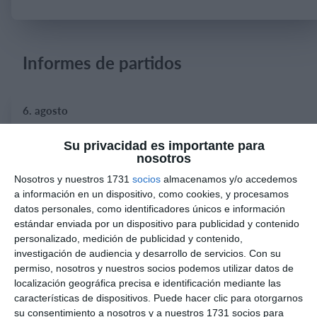
Iniciar sesión
Informes de partidos
6. agosto
3
0
Pedro Pe
Agui
Su privacidad es importante para
nosotros
Nosotros y nuestros 1731
socios
almacenamos y/o accedemos
a información en un dispositivo, como cookies, y procesamos
4. agosto
datos personales, como identificadores únicos e información
estándar enviada por un dispositivo para publicidad y contenido
1
0
Lora prueba
Gaudndaj
personalizado, medición de publicidad y contenido,
investigación de audiencia y desarrollo de servicios.
Con su
permiso, nosotros y nuestros socios podemos utilizar datos de
localización geográfica precisa e identificación mediante las
3. agosto
características de dispositivos. Puede hacer clic para otorgarnos
su consentimiento a nosotros y a nuestros 1731 socios para