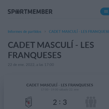
Acerca de SportMember
¿Quiénes somos?
Conócenos
Informes de partidos
CADET MASCULÍ - LES FRANQUES
Carrera profesional
CADET MASCULÍ - LES
Funciones
FRANQUESES
Calendario
Gestión de pagos
22 de ene. 2022, a las 17:00
Sitio web
App móvil
CADET MASCULÍ - LES FRANQUESES
Tienda Online
17:00 - 19:00 sábado 22. ene
:
2
3
¿Cuanto cuesta?
Español