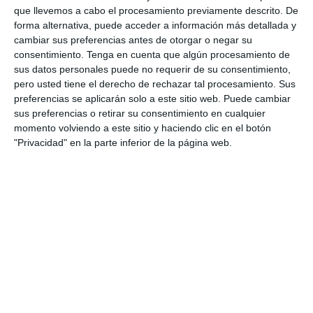
1
1
Lora prueba
HD HD d
que llevemos a cabo el procesamiento previamente descrito. De
forma alternativa, puede acceder a información más detallada y
0
0
CD Velmax Damas TC
Oponente
cambiar sus preferencias antes de otorgar o negar su
consentimiento.
Tenga en cuenta que algún procesamiento de
sus datos personales puede no requerir de su consentimiento,
2
1
CD Velmax Damas TC
Navidad
pero usted tiene el derecho de rechazar tal procesamiento. Sus
preferencias se aplicarán solo a este sitio web. Puede cambiar
0
0
Primera División
Oponente
sus preferencias o retirar su consentimiento en cualquier
momento volviendo a este sitio y haciendo clic en el botón
"Privacidad" en la parte inferior de la página web.
2
0
CD Velmax Damas TC
Ravens
0
2
CD Velmax Damas TC
Navidad
2. agosto
0
2
CD Velmax Damas TC
Lobas de Montemar
2
7
Categoria C17
Magallanes fc