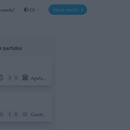
Iniciar sesión
 cuesta?
ES
e partidos
3
0
Aguilas Boston College
1
0
Gaudndaj