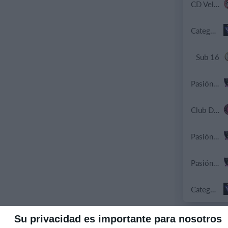
CD Velmax Damas TC
Categoria C17
Sub 16
Pasión Futsal
Club Deportivo Santa Rosa
Pasión Futsal
Pasión Futsal
Categoria Primera
Su privacidad es importante para nosotros
1. agosto