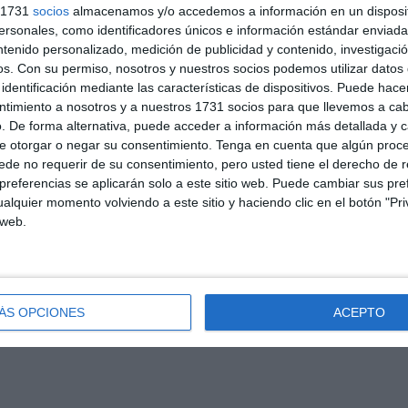
s 1731
socios
almacenamos y/o accedemos a información en un disposit
sonales, como identificadores únicos e información estándar enviada 
Sub 10 Avanzado
ntenido personalizado, medición de publicidad y contenido, investigaci
os.
Con su permiso, nosotros y nuestros socios podemos utilizar datos 
identificación mediante las características de dispositivos. Puede hacer
ntimiento a nosotros y a nuestros 1731 socios para que llevemos a ca
31. julio
. De forma alternativa, puede acceder a información más detallada y 
e otorgar o negar su consentimiento.
Tenga en cuenta que algún proc
Sub 10 Avanzado
de no requerir de su consentimiento, pero usted tiene el derecho de r
referencias se aplicarán solo a este sitio web. Puede cambiar sus pref
alquier momento volviendo a este sitio y haciendo clic en el botón "Pri
Sub 16
 web.
Sub 15 (Distrito)
ÁS OPCIONES
ACEPTO