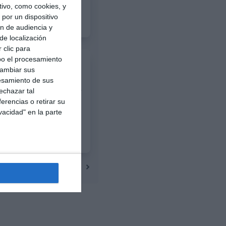
ivo, como cookies, y
por un dispositivo
3
1
Orense
ón de audiencia y
de localización
 clic para
bo el procesamiento
cambiar sus
esamiento de sus
4
1
Fuerza Vinotinto
echazar tal
erencias o retirar su
vacidad" en la parte
3
0
Alianza Miranda FC
4
2
Alianza Miranda FC
Siguiente