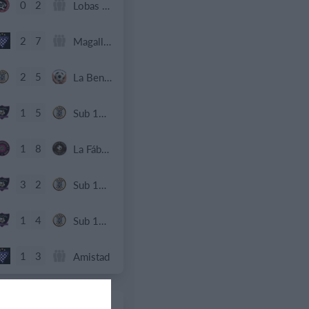
0
2
Lobas de Montemar
2
7
Magallanes fc
2
5
La Bendición de Dios
1
5
Sub 15 (Distrito)
1
8
La Fábrica de Chocolate
3
2
Sub 12 Avanzado
1
4
Sub 10 Avanzado
1
3
Amistad