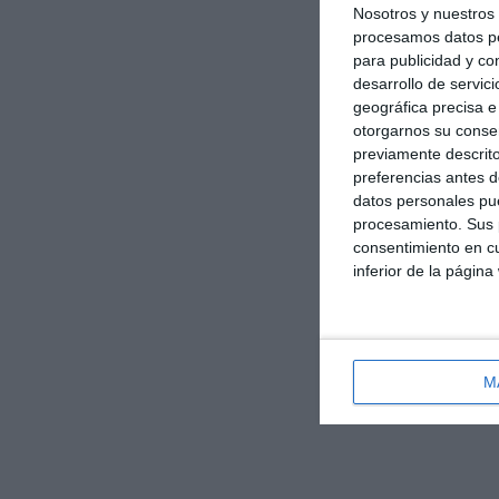
Nosotros y nuestro
procesamos datos per
para publicidad y co
desarrollo de servici
geográfica precisa e 
otorgarnos su conse
previamente descrito
preferencias antes d
datos personales pue
procesamiento. Sus p
consentimiento en cu
inferior de la página
M