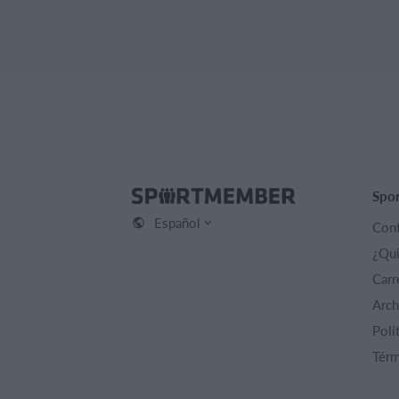
Spo
Español
Cont
¿Qu
Carr
Arch
Polí
Térm