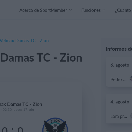
Acerca de SportMember
Funciones
¿Cuanto
Velmax Damas TC - Zion
Informes d
Damas TC - Zion
6. agosto
Pedro Pe
4. agosto
ax Damas TC - Zion
- 02:30 jueves 17. abr
Lora prueba
:
0
0