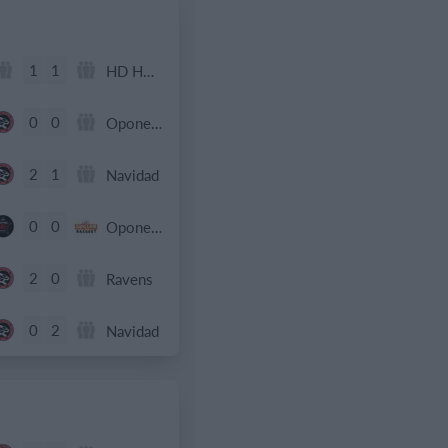
1
1
HD HD d
0
0
Oponente
2
1
Navidad
0
0
Oponente
2
0
Ravens
0
2
Navidad