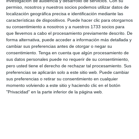
investigación de audiencia y desarrollo de servicios.
Con su
permiso, nosotros y nuestros socios podemos utilizar datos de
localización geográfica precisa e identificación mediante las
características de dispositivos. Puede hacer clic para otorgarnos
Iniciar sesión
su consentimiento a nosotros y a nuestros 1733 socios para
que llevemos a cabo el procesamiento previamente descrito. De
forma alternativa, puede acceder a información más detallada y
¿Cuanto cuesta?
cambiar sus preferencias antes de otorgar o negar su
consentimiento.
Tenga en cuenta que algún procesamiento de
¿Qué necesidades tiene tu club? ¿Suscripción básica o
sus datos personales puede no requerir de su consentimiento,
PRO?
pero usted tiene el derecho de rechazar tal procesamiento. Sus
Detalles de precios
preferencias se aplicarán solo a este sitio web. Puede cambiar
sus preferencias o retirar su consentimiento en cualquier
momento volviendo a este sitio y haciendo clic en el botón
"Privacidad" en la parte inferior de la página web.
Lista de funciones
No hay 2 clubes iguales. Nuestras funciones cubren tus
necesidades.
Lista de funciones