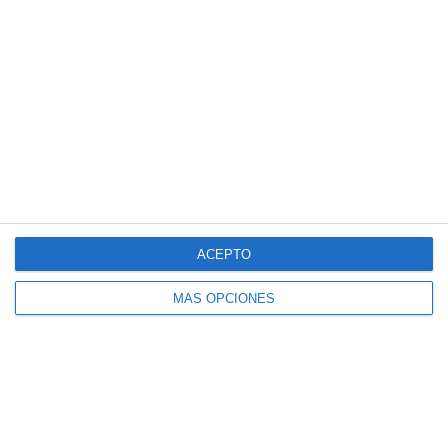
Español
SportMember
Ayuda
ACEPTO
Contacto
Preguntas frecuentes
SportMember
¿Quiénes somos?
MÁS OPCIONES
Reglas deportivas
Carrera profesional
Archivo de artículos
Funciones destacadas
Política de Privacidad
Calendario
Términos y condiciones
Gestión de pagos