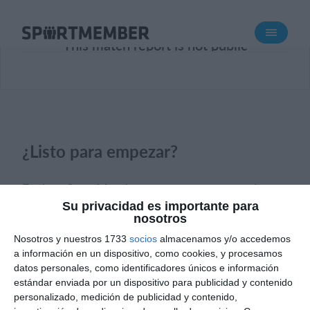
Acerca de SportMember
This match report is not public
¿Quiénes somos?
Conócenos
Carrera profesional
Funciones
¿Listo para empezar?
Calendario
Gestión de pagos
Explora SportMember o crea una cuenta de
Sitio web
inmediato y comienza a administrar tu club.
Su privacidad es importante para
nosotros
También eres más que bienvenido a
App móvil
Nosotros y nuestros 1733
socios
almacenamos y/o accedemos
contactarnos, nos encantaría ayudarte a
Tienda Online
a información en un dispositivo, como cookies, y procesamos
configurar tu club.
datos personales, como identificadores únicos e información
¿Cuanto cuesta?
estándar enviada por un dispositivo para publicidad y contenido
personalizado, medición de publicidad y contenido,
¿Necesitas ayuda?
Crear perfil
Español