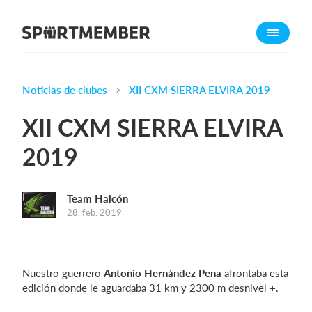
Acerca de SportMember
¿Quiénes somos?
Conócenos
Noticias de clubes
XII CXM SIERRA ELVIRA 2019
Carrera profesional
XII CXM SIERRA ELVIRA
Funciones
2019
Calendario
Gestión de pagos
Team Halcón
Sitio web
28. feb. 2019
App móvil
Tienda Online
Nuestro guerrero
Antonio Hernández Peña
afrontaba esta
¿Cuanto cuesta?
edición donde le aguardaba 31 km y 2300 m desnivel +.
Español