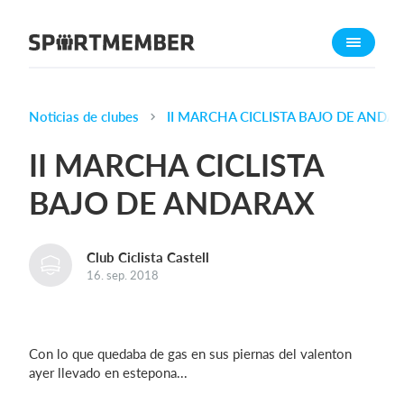
Acerca de SportMember
¿Quiénes somos?
Conócenos
Noticias de clubes
II MARCHA CICLISTA BAJO DE ANDA
Carrera profesional
II MARCHA CICLISTA
Funciones
BAJO DE ANDARAX
Calendario
Gestión de pagos
Club Ciclista Castell
Sitio web
16. sep. 2018
App móvil
Tienda Online
Con lo que quedaba de gas en sus piernas del valenton
¿Cuanto cuesta?
ayer llevado en estepona...
Español