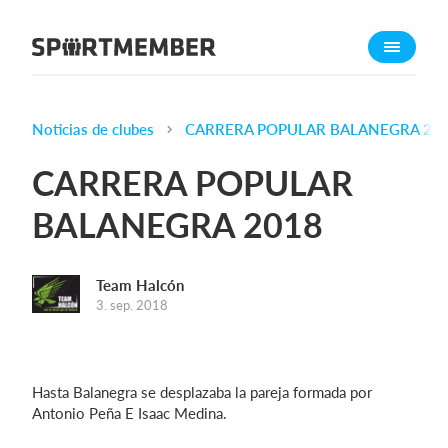
Acerca de SportMember
¿Quiénes somos?
Conócenos
Noticias de clubes
CARRERA POPULAR BALANEGRA 20
Carrera profesional
CARRERA POPULAR
Funciones
BALANEGRA 2018
Calendario
Gestión de pagos
Team Halcón
Sitio web
3. sep. 2018
App móvil
Tienda Online
Hasta Balanegra se desplazaba la pareja formada por
¿Cuanto cuesta?
Antonio Peña E Isaac Medina.
Español