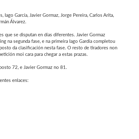
 Iago García, Javier Gormaz, Jorge Pereira, Carlos Arita,
ermán Álvarez.
es que se disputan en días diferentes. Javier Gormaz
king na segunda fase, e na primeira Iago Gardía completou
osto da clasificación nesta fase. O resto de tiradores non
tición moi cara para chegar a estas prazas.
o posto 72, e Javier Gormaz no 81.
entes enlaces: