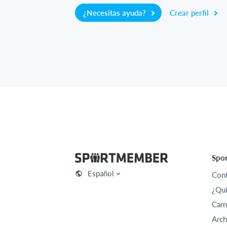
¿Necesitas ayuda?
Crear perfil
Spo
Español
Cont
¿Qu
Carr
Arch