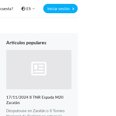
 cuesta?
ES
Iniciar sesión
Artículos populares
17/11/2024 II TNR Espada M20
Zaratán
Desputouse en Zaratán o II Torneo
Nacional de Ranking na categoría