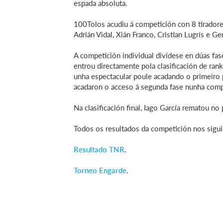
espada absoluta.
100Tolos acudiu á competición con 8 tiradores,
Adrián Vidal, Xián Franco, Cristian Lugrís e G
A competición individual divídese en dúas fas
entrou directamente pola clasificación de ran
unha espectacular poule acadando o primeiro p
acadaron o acceso á segunda fase nunha compe
Na clasificación final, Iago García rematou n
Todos os resultados da competición nos sigui
Resultado TNR
.
Torneo Engarde
.