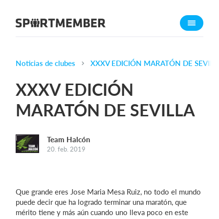
Acerca de SportMember
¿Quiénes somos?
Conócenos
Noticias de clubes
XXXV EDICIÓN MARATÓN DE SEVILL
Carrera profesional
XXXV EDICIÓN
Funciones
MARATÓN DE SEVILLA
Calendario
Gestión de pagos
Team Halcón
Sitio web
20. feb. 2019
App móvil
Tienda Online
Que grande eres Jose Maria Mesa Ruiz, no todo el mundo
¿Cuanto cuesta?
puede decir que ha logrado terminar una maratón, que
mérito tiene y más aún cuando uno lleva poco en este
Español