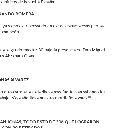
os míticos de la vuelta España.
NANDO ROMERA
e ya vamos a ir pensando en dar descanso a esas piernas
campeón...
ral y segundo
master 30
bajo la presencia de
Don Miguel
n y Abraham Olano...
ONAS ALVAREZ
otro carreras y cada dia va mas fuerte, van saliendo los
abajo. Vaya año lleva nuestro motrileño alvarez!!!
RAN JONAS, TODO ESTO DE 306 QUE LOGRARON
CON 30 RETIRADOS...