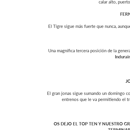
calar alto, puert
FER
El Tigre sigue más fuerte que nunca, aunqu
Una magnífica tercera posición de la gene
Indurai
J
El gran jonas sigue sumando un domingo con 
entrenos que le va permitiendo el tr
OS DEJO EL TOP TEN Y NUESTRO G
TERMINAR 