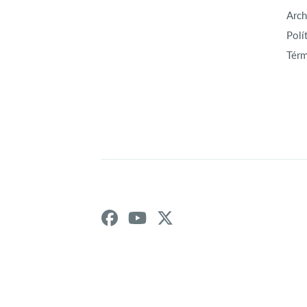
Arch
Polí
Térm