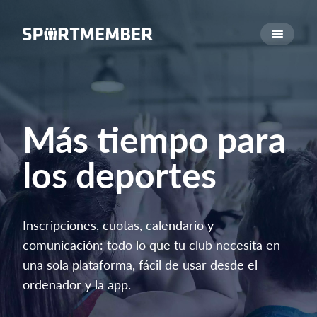
Acerca de SportMember
¿Quiénes somos?
Conócenos
Carrera profesional
Más tiempo para
Funciones
los deportes
Calendario
Gestión de pagos
Sitio web
Inscripciones, cuotas, calendario y
App móvil
comunicación: todo lo que tu club necesita en
Tienda Online
una sola plataforma, fácil de usar desde el
ordenador y la app.
¿Cuanto cuesta?
Español