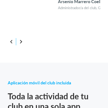
Arsenio Marrero Coello
com
Administrador/a del club, Guayota Trail
Mar
Admi
Atri
Aplicación móvil del club incluida
Toda la actividad de tu
club en una sola app