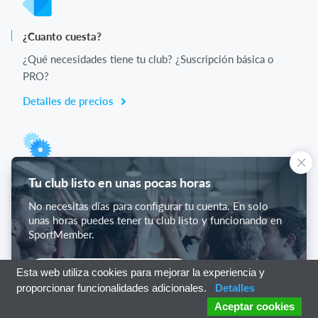
¿Cuanto cuesta?
¿Qué necesidades tiene tu club? ¿Suscripción básica o
PRO?
Detalles de precios
Lista de funciones
Tu club listo en unas pocas horas
No hay 2 clubes iguales. Nuestras funciones cubren tus
No necesitas días para configurar tu cuenta. En solo
necesidades.
unas horas puedes tener tu club listo y funcionando en
SportMember.
Lista de funciones
Empieza con SportMember
Esta web utiliza cookies para mejorar la experiencia y
proporcionar funcionalidades adicionales.
Detalles
Aceptar cookies