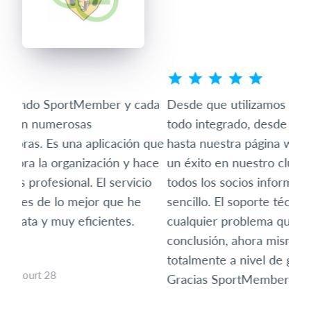
ada
Desde que utilizamos Sportmember tenemos
Somo
todo integrado, desde el cobro de las cuotas,
pec
 que
hasta nuestra página web. El uso de la APP es
a n
ace
un éxito en nuestro club ya que mantiene a
usu
io
todos los socios informados y su uso es muy
act
sencillo. El soporte técnico te ayuda y soluciona
son
cualquier problema que puedas tener. En
pone
conclusión, ahora mismo el club ha cambiado
aho
totalmente a nivel de gestión y visibilidad.
las 
Gracias SportMember!
est
gal