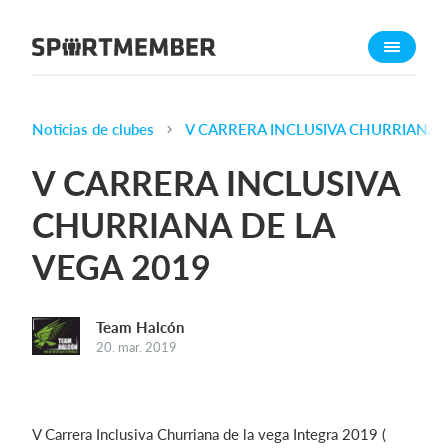
Acerca de SportMember
¿Quiénes somos?
Conócenos
Noticias de clubes
V CARRERA INCLUSIVA CHURRIANA D
Carrera profesional
V CARRERA INCLUSIVA
Funciones
CHURRIANA DE LA
Calendario
VEGA 2019
Gestión de pagos
Sitio web
App móvil
Team Halcón
20. mar. 2019
Tienda Online
¿Cuanto cuesta?
V Carrera Inclusiva Churriana de la vega Integra 2019 (
Español