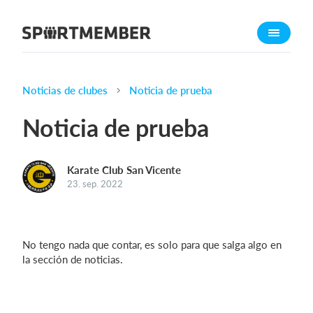
Acerca de SportMember
¿Quiénes somos?
Conócenos
Noticias de clubes
Noticia de prueba
Carrera profesional
Noticia de prueba
Funciones
Calendario
Karate Club San Vicente
Gestión de pagos
23. sep. 2022
Sitio web
App móvil
No tengo nada que contar, es solo para que salga algo en
Tienda Online
la sección de noticias.
¿Cuanto cuesta?
Español