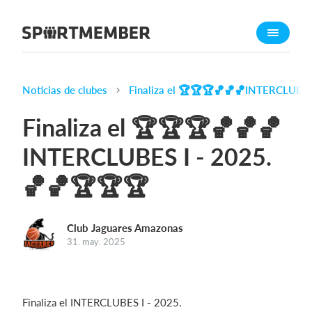
Acerca de SportMember
¿Quiénes somos?
Conócenos
Noticias de clubes
Finaliza el 🏆🏆🏆🏀🏀🏀INTERCLUBES
Carrera profesional
Finaliza el 🏆🏆🏆🏀🏀🏀
Funciones
INTERCLUBES I - 2025.
Calendario
🏀🏀🏆🏆🏆
Gestión de pagos
Sitio web
App móvil
Club Jaguares Amazonas
31. may. 2025
Tienda Online
¿Cuanto cuesta?
Finaliza el
INTERCLUBES I - 2025.
Español