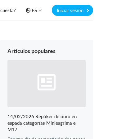
 cuesta?
ES
Iniciar sesión
Artículos populares
14/02/2026 Repóker de ouro en
espada categorías Miniesgrima e
M17
Enorme día de competición dos nosos