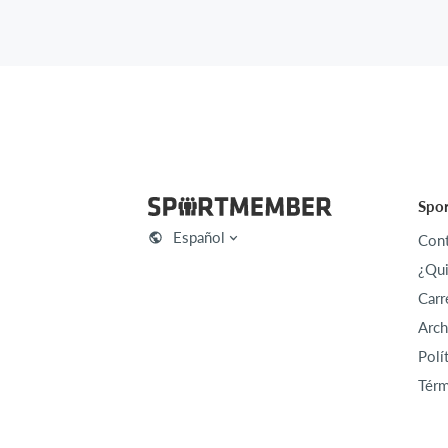
Spo
Español
Cont
¿Qu
Carr
Arch
Polí
Térm