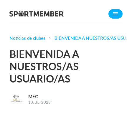
Acerca de SportMember
¿Quiénes somos?
Conócenos
Noticias de clubes
BIENVENIDA A NUESTROS/AS USUAR
Carrera profesional
BIENVENIDA A
Funciones
NUESTROS/AS
Calendario
USUARIO/AS
Gestión de pagos
Sitio web
App móvil
MEC
10. dic. 2025
Tienda Online
¿Cuanto cuesta?
Español