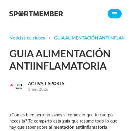
Acerca de SportMember
¿Quiénes somos?
Conócenos
Noticias de clubes
GUIA ALIMENTACIÓN ANTIINFLAMA
Carrera profesional
GUIA ALIMENTACIÓN
Funciones
ANTIINFLAMATORIA
Calendario
Gestión de pagos
ACTIVA.T SPORTS
Sitio web
3. jun. 2026
App móvil
Tienda Online
¿Comes bien pero no sabes si comes lo que tu cuerpo
¿Cuanto cuesta?
necesita? Te comparto esta
guía
que resume todo lo que
hay que saber sobre
alimentación antiinflamatoria
.
Español