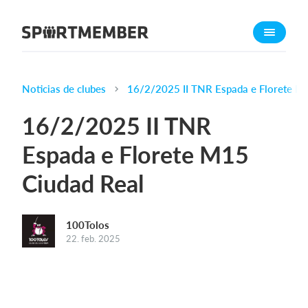
Acerca de SportMember
¿Quiénes somos?
Conócenos
Noticias de clubes
16/2/2025 II TNR Espada e Florete M
Carrera profesional
16/2/2025 II TNR
Funciones
Espada e Florete M15
Calendario
Ciudad Real
Gestión de pagos
Sitio web
App móvil
100Tolos
22. feb. 2025
Tienda Online
¿Cuanto cuesta?
Español