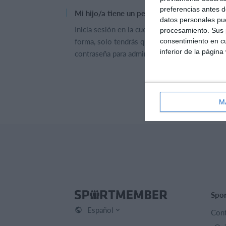
preferencias antes d
Mi hijo/a tiene un perfil, pero la invitación 
datos personales pue
Inicia sesión en la cuenta de tu hijo/a y añád
procesamiento. Sus p
forma, solo tendrás que iniciar sesión con tu
consentimiento en cu
inferior de la página
contraseña para administrar ambos perfiles.
M
Spo
Español
Cont