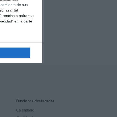
esamiento de sus
echazar tal
erencias o retirar su
vacidad" en la parte
Funciones destacadas
Calendario