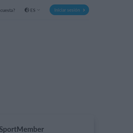
Iniciar sesión
 cuesta?
ES
n SportMember