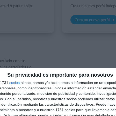
ara ti o para tu hijo.
Crea un nuevo perfil indep
Crea un nuevo perfil
ectado con tus
 les estadísticas e
Su privacidad es importante para nosotros
s 1731
socios
almacenamos y/o accedemos a información en un disposit
sonales, como identificadores únicos e información estándar enviada 
ntenido personalizado, medición de publicidad y contenido, investigaci
lecciona a tu hijo/a.
os.
Con su permiso, nosotros y nuestros socios podemos utilizar datos 
 o crear un nuevo perfil
identificación mediante las características de dispositivos. Puede hacer
ntimiento a nosotros y a nuestros 1731 socios para que llevemos a ca
. De forma alternativa, puede acceder a información más detallada y 