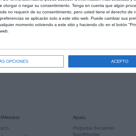
e otorgar o negar su consentimiento.
Tenga en cuenta que algún proc
es para mí.
de no requerir de su consentimiento, pero usted tiene el derecho de r
ete como padre. De esta
referencias se aplicarán solo a este sitio web. Puede cambiar sus pref
 nombre de usuario y
alquier momento volviendo a este sitio y haciendo clic en el botón "Pri
 web.
ÁS OPCIONES
ACEPTO
rtMember
Ayuda
acto
Preguntas frecuentes
SportMember