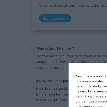
Ya tienes tu propio perfil y la invitación es p
Iniciar sesión
¿Qué es SportMember?
SportMember es tu manera de mantenerte con
compañeros. Asiste a las actividades, comparte
imágenes y mucho más.
Nosotros y nuestro
¿La invitación es para mi hijo/a?
procesamos datos per
para publicidad y co
Si ya tienes un perfil, inicia sesión y añade/se
desarrollo de servici
También puedes ingresar a la cuenta del niño/a
geográfica precisa e 
en caso de que todavía no lo tenga.
otorgarnos su conse
previamente descrito