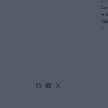
¿Qu
Carr
Arch
Polí
Térm