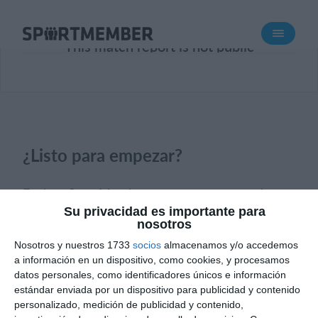
Acerca de SportMember
This match report is not public
¿Quiénes somos?
Conócenos
Carrera profesional
Funciones
¿Listo para empezar?
Calendario
Gestión de pagos
Explora SportMember o crea una cuenta de
Sitio web
inmediato y comienza a administrar tu club.
Su privacidad es importante para
nosotros
También eres más que bienvenido a
App móvil
Nosotros y nuestros 1733
socios
almacenamos y/o accedemos
contactarnos, nos encantaría ayudarte a
Tienda Online
a información en un dispositivo, como cookies, y procesamos
configurar tu club.
datos personales, como identificadores únicos e información
¿Cuanto cuesta?
estándar enviada por un dispositivo para publicidad y contenido
personalizado, medición de publicidad y contenido,
¿Necesitas ayuda?
Crear perfil
Español