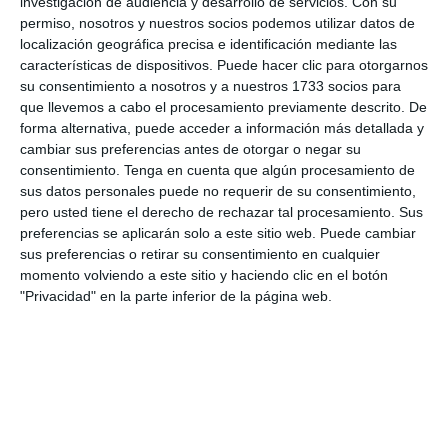
investigación de audiencia y desarrollo de servicios.
Con su
permiso, nosotros y nuestros socios podemos utilizar datos de
localización geográfica precisa e identificación mediante las
características de dispositivos. Puede hacer clic para otorgarnos
Iniciar sesión
su consentimiento a nosotros y a nuestros 1733 socios para
que llevemos a cabo el procesamiento previamente descrito. De
forma alternativa, puede acceder a información más detallada y
¿Cuanto cuesta?
cambiar sus preferencias antes de otorgar o negar su
consentimiento.
Tenga en cuenta que algún procesamiento de
¿Qué necesidades tiene tu club? ¿Suscripción básica o
sus datos personales puede no requerir de su consentimiento,
PRO?
pero usted tiene el derecho de rechazar tal procesamiento. Sus
Detalles de precios
preferencias se aplicarán solo a este sitio web. Puede cambiar
sus preferencias o retirar su consentimiento en cualquier
momento volviendo a este sitio y haciendo clic en el botón
"Privacidad" en la parte inferior de la página web.
Lista de funciones
No hay 2 clubes iguales. Nuestras funciones cubren tus
necesidades.
Lista de funciones