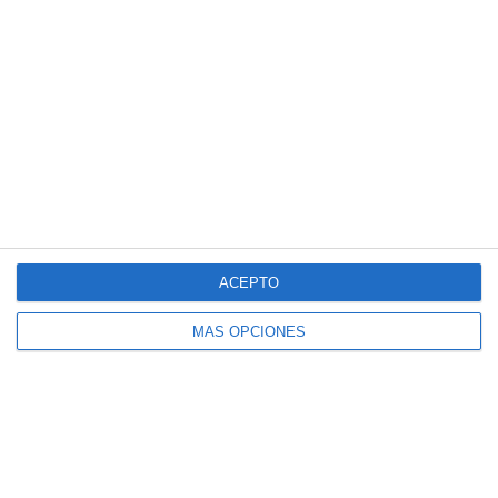
Español
SportMember
Ayuda
ACEPTO
Contacto
Preguntas frecuentes
SportMember
¿Quiénes somos?
MÁS OPCIONES
Reglas deportivas
Carrera profesional
Archivo de artículos
Funciones destacadas
Política de Privacidad
Calendario
Términos y condiciones
Gestión de pagos