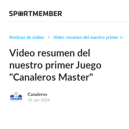
Acerca de SportMember
¿Quiénes somos?
Conócenos
Noticias de clubes
Video resumen del nuestro primer Jue
Carrera profesional
Video resumen del
Funciones
nuestro primer Juego
Calendario
"Canaleros Master"
Gestión de pagos
Sitio web
App móvil
Canaleros
10. jun. 2026
Tienda Online
¿Cuanto cuesta?
Español