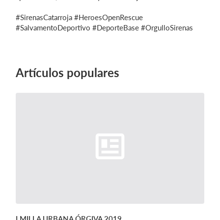
#SirenasCatarroja #HeroesOpenRescue
#SalvamentoDeportivo #DeporteBase #OrgulloSirenas
Artículos populares
I MILLA URBANA ÓRGIVA 2019