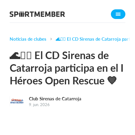
Acerca de SportMember
¿Quiénes somos?
Conócenos
Noticias de clubes
🌊🏊‍♀️ El CD Sirenas de Catarroja part
Carrera profesional
🌊🏊‍♀️ El CD Sirenas de
Funciones
Catarroja participa en el I
Calendario
Héroes Open Rescue 💙
Gestión de pagos
Sitio web
App móvil
Club Sirenas de Catarroja
9. jun. 2026
Tienda Online
¿Cuanto cuesta?
Español