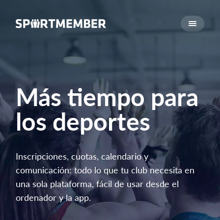
Acerca de SportMember
¿Quiénes somos?
Conócenos
Carrera profesional
Más tiempo para
Funciones
los deportes
Calendario
Gestión de pagos
Sitio web
Inscripciones, cuotas, calendario y
App móvil
comunicación: todo lo que tu club necesita en
Tienda Online
una sola plataforma, fácil de usar desde el
ordenador y la app.
¿Cuanto cuesta?
Español