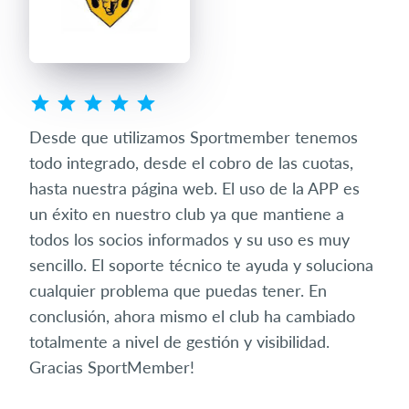
ada
Desde que utilizamos Sportmember tenemos
Somo
todo integrado, desde el cobro de las cuotas,
pec
 que
hasta nuestra página web. El uso de la APP es
a n
ace
un éxito en nuestro club ya que mantiene a
usu
io
todos los socios informados y su uso es muy
act
sencillo. El soporte técnico te ayuda y soluciona
son
cualquier problema que puedas tener. En
pone
conclusión, ahora mismo el club ha cambiado
aho
totalmente a nivel de gestión y visibilidad.
las 
Gracias SportMember!
est
gal