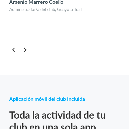
Arsenio Marrero Coello
com
Administrador/a del club, Guayota Trail
Mar
Admi
Atri
Aplicación móvil del club incluida
Toda la actividad de tu
club en una sola app