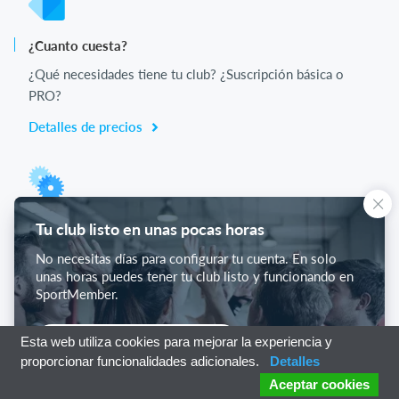
¿Cuanto cuesta?
¿Qué necesidades tiene tu club? ¿Suscripción básica o
PRO?
Detalles de precios
Lista de funciones
Tu club listo en unas pocas horas
No hay 2 clubes iguales. Nuestras funciones cubren tus
No necesitas días para configurar tu cuenta. En solo
necesidades.
unas horas puedes tener tu club listo y funcionando en
SportMember.
Lista de funciones
Empieza con SportMember
Esta web utiliza cookies para mejorar la experiencia y
proporcionar funcionalidades adicionales.
Detalles
Aceptar cookies